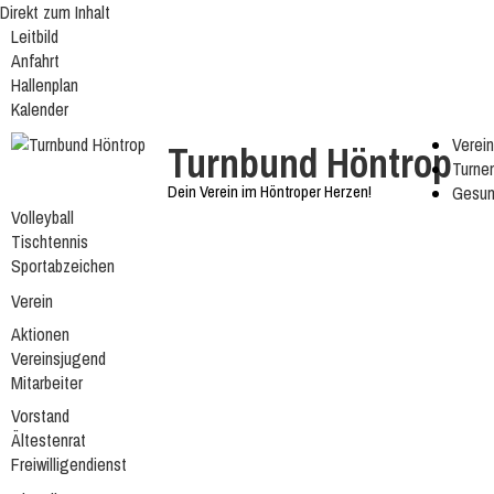
Direkt zum Inhalt
Leitbild
Anfahrt
Hallenplan
Kalender
Verein
Turnbund Höntrop
Turne
Dein Verein im Höntroper Herzen!
Gesun
Volleyball
Tischtennis
Sportabzeichen
Verein
Aktionen
Vereinsjugend
Mitarbeiter
Vorstand
Ältestenrat
Freiwilligendienst