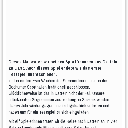
Gymnastik im Sitzen
Hocker-Gymnastik
Wasser-Gymnastik
Yogilates
Gesundheitssport
Aktiv 50plus
Fit 60plus
Rücken-Fitness
Volleyball
Turniere
Norbert-Beil-Turnier
Anmeldung geöffnet
Dieses Mal waren wir bei den Sportfreunden aus Datteln
Sporthalle & Anreise
News
zu Gast. Auch dieses Spiel endete wie das erste
Testspiel unentschieden.
WDM U18 (Mär 2024)
In den ersten zwei Wochen der Sommerferien bleiben die
Teams
WDM-Magazin
Bochumer Sporthallen traditionell geschlossen.
Glücklicherweise ist das in Datteln nicht der Fall. Unsere
WDM auf Twitch
altbekannten Gegnerinnen aus vorherigen Saisons werden
Spielplan & Ergebnisse
Grußworte
dieses Jahr wieder gegen uns im Ligabetrieb antreten und
haben uns für ein Testspiel zu sich eingeladen.
Sporthalle & Anreise
Unterstützer
Mit elf Spielerinnen traten wir die Reise nach Datteln an. In vier
WDM U21 (Mai 2022)
Sätzen konnte jede Mannschaft zwei Sätze für sich