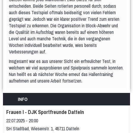
entscheiden. Beide Seiten rotierten personell durch, sodass
Teams
Spielplan & Ergebnisse
auch dieses Testspiel oftmals beidseitig von vielen Fehlern
Grußworte
Sporthalle & Anreise
geprägt war. Jedoch war ein klarer positiver Trend zum ersten
Testspiel zu erkennen. Die Organisation in Block-Abwehr und
Unterstützer
die Qualität im Aufschlag waren bereits auf einem höheren
WDM U15 (Apr 2022)
Level und auch manche Technik, die in den vergangenen
Wochen individuell bearbeitet wurde, wies bereits
Teams
Spielplan & Ergebnisse
Verbesserungen auf.
Grußworte
Sporthalle & Anreise
Insgesamt war es aus unserer Sicht ein erfreulicher Test, in
Unterstützer
welchem wir viel ausprobieren und Spielpraxis sammeln konnten.
Nun heißt es ab nächster Woche erneut das Hallentraining
DM U20 (Jun 2021)
aufnehmen und unsere Arbeit fortsetzen.
Anfänger
Frauen
INFO
Frauen 1
Frauen 2
Frauen 3
Frauen I - DJK Sportfreunde Datteln
Weibliche Jugend
22.07.2025 - 20:00
wU20
wU18
wU16
wU14
wU13
SH Stadtbad, Wiesenstr. 1, 45711 Datteln