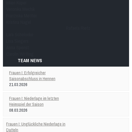
Inken Küper
mU15
mixU14
mU12
wU15
Veronika Mechik
Tischtennis
Sportabzeichen
Franziska Mettler
Kristina Nagel
Rafaela Rietz
Lara Schelonke
Lisa Siegers
Anna Spenst
Carolin Wittling
TEAM NEWS
Frauen I: Erfolgreicher
Saisonabschluss in Hennen
21.03.2026
Frauen I: Niederlage im letzten
Heimspiel der Saison
08.03.2026
Frauen I: Unglückliche Niederlage in
Datteln