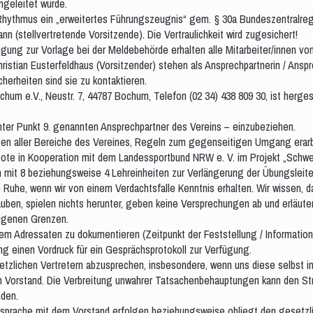
ngeleitet wurde.
n Rhythmus ein „erweitertes Führungszeugnis“ gem. § 30a Bundeszentralr
 (stellvertretende Vorsitzende). Die Vertraulichkeit wird zugesichert!
ung zur Vorlage bei der Meldebehörde erhalten alle Mitarbeiter/innen vo
ristian Eusterfeldhaus (Vorsitzender) stehen als Ansprechpartnerin / Ansp
herheiten sind sie zu kontaktieren.
um e.V., Neustr. 7, 44787 Bochum, Telefon (02 34) 438 809 30, ist hergeste
e unter Punkt 9. genannten Ansprechpartner des Vereins – einzubeziehen.
ngen aller Bereiche des Vereines, Regeln zum gegenseitigen Umgang erarb
gebote in Kooperation mit dem Landessportbund NRW e. V. im Projekt „Schwe
en mit 8 beziehungsweise 4 Lehreinheiten zur Verlängerung der Übungsleit
en Ruhe, wenn wir von einem Verdachtsfalle Kenntnis erhalten. Wir wissen,
en, spielen nichts herunter, geben keine Versprechungen ab und erläutern
eigenen Grenzen.
m Adressaten zu dokumentieren (Zeitpunkt der Feststellung / Information,
ung einen Vordruck für ein Gesprächsprotokoll zur Verfügung.
zlichen Vertretern abzusprechen, insbesondere, wenn uns diese selbst in
en Vorstand. Die Verbreitung unwahrer Tatsachenbehauptungen kann den St
nden.
bsprache mit dem Vorstand erfolgen beziehungsweise obliegt den gesetzli