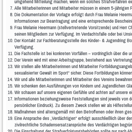
umgehend Mitteilung machen, wenn ein solches Strafverfahren ei
Alle Mitarbeiterinnen und Mitarbeiter müssen in einem 5-jährige
Die Dokumentation der Vorlage erfolgt durch Frau Melanie Heermann
Informationen zur Beantragung und eine entsprechende Bescheinig
Frau Melanie Heermann (stellvertretende Vorsitzende) und Herr Ch
seinen Mitgliedern zur Verfügung. Im Verdachtsfalle oder bei Unsic
Der Kontakt zur Fachberatungsstelle des Kinder- & Jugendring Boch
Verfügung.
Die Fachstelle ist bei konkreten Vorfällen – vordringlich über di
Der Verein wird mit einer Arbeitsgruppe, bestehend aus Vertretu
Wir stellen alle Mitarbeiterinnen und Mitarbeiter Fortbildungsan
sexualisierter Gewalt im Sport“ sicher. Diese Fortbildungen könn
Wir und alle Mitarbeiterinnen und Mitarbeiter des Vereins bewahr
Wir schenken den Ausführungen von Kindern und Jugendlichen Glaub
Wir schauen auf unsere eigenen Gefühle und achten auf unsere 
Informationen beziehungsweise Feststellungen sind jeweils von de
persönlicher Eindruck). Zu diesem Zweck stellen wir als Hilfestell
Maßnahmen sind altersgemäß mit den Betroffenen oder ihren geset
Eine Ansprache des „Verdächtigen“ erfolgt ausschließlich über d
zivilrechtliche Schadensersatzansprüche des Verdächtigen begrü
Die Einschaltung der Strafverfolgungsbehörden sollte nur nach A