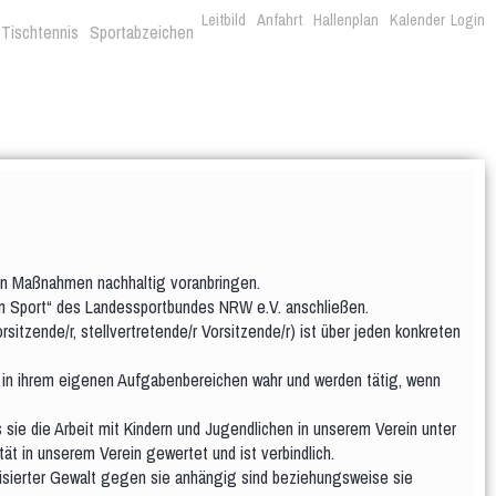
Leitbild
Anfahrt
Hallenplan
Kalender
Login
Tischtennis
Sportabzeichen
rten Maßnahmen nachhaltig voranbringen.
t im Sport“ des Landessportbundes NRW e.V. anschließen.
itzende/r, stellvertretende/r Vorsitzende/r) ist über jeden konkreten
g in ihrem eigenen Aufgabenbereichen wahr und werden tätig, wenn
ie die Arbeit mit Kindern und Jugendlichen in unserem Verein unter
ät in unserem Verein gewertet und ist verbindlich.
ualisierter Gewalt gegen sie anhängig sind beziehungsweise sie