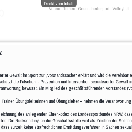
Direkt zum Inhalt
p
Verein
Turnen
Gesundheitssport
Volleyball
.
erter Gewalt im Sport zur „Vorstandssache“ erklärt und wird die vereinba
 schützt die Falschen! - Prävention und Intervention sexualisierter Gewal
erantwortung bewusst. Ein Mitglied des geschäftsführenden Vorstandes (Vors
n, Trainer, Übungsleiterinnen und Übungsleiter – nehmen die Verantwortun
erzeichnung des anliegenden Ehrenkodex des Landessportbundes NRW, dass s
en. Die Rücksendung an die Geschäftsstelle wird als Zeichen der Solidarit
g, dass zurzeit keine strafrechtlichen Ermittlungsverfahren in Sachen sex