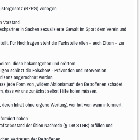
egistergesetz (BZRG) vorlegen.
m Vorstand.
rechpartner in Sachen sexualisierte Gewalt im Sport dem Verein und
llt. Für Nachfragen steht die Fachstelle allen – auch Eltern – zur
eiten, diese bekanntgeben und erörtern.
igen schützt die Falschen! - Prävention und Intervention
erlizenz angerechnet werden.
 dass jede Form von „wildem Aktionismus“ den Betroffenen schadet.
, dass wir uns zunächst selbst Hilfe holen müssen.
 deren Inhalt ohne eigene Wertung, wer hat wen wann informiert,
formiert haben.
raftatbestand der üblen Nachrede (§ 186 STGB) erfüllen und
chen Vertretern der Betroffenen.