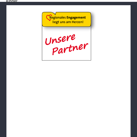
Kinder
Eltern & Kind
- Eltern & Kind Montag
- Eltern & Kind Dienstag
- Eltern & Kind Mittwoch Krabbelgruppe
- Eltern & Kind Mittwoch
Kiga-Kids
KiGa-Kids Montag 3 bis 6 Jahre
Kiga-Kids Dienstag 4 bis 6 Jahre
Kiga-Kids Mittwoch 3 bis 4 Jahre
Kiga-Kids Mittwoch 5 bis 6 Jahre
Schüler/innen
1.-3. Klasse Dienstag ca. 6 bis 8 Jahre
4.-6. Klasse Donnerstag ca. 8 bis 12 Jahre
1.-2. Klasse Freitag ca. 6 bis 8 Jahre
Jugendliche
Männer und Frauen
Frauengymnastik
Männergruppe
Frauengymnastik Gr. 02
Frauengymanstik Gr. 14
Er & Sie
Fit und Gesund
Aerobic
Bodyforming
Fit after work
Fit Mix
Fitness-Mix
Gymnastik im Sitzen
Hocker-Gymnastik
Wasser-Gymnastik