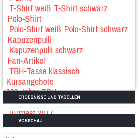
T-Shirt weiß
T-Shirt schwarz
Polo-Shirt
Polo-Shirt weiß
Polo-Shirt schwarz
Kapuzenpulli
Kapuzenpulli schwarz
Fan-Artikel
TBH-Tasse klassisch
Kursangebote
130 Jahre TBH
ERGEBNISSE UND TABELLEN
TBH-Tasse modern
Jubiläum 2017
Turnfest 2017
VORSCHAU
Corona-Spezial
Turnen