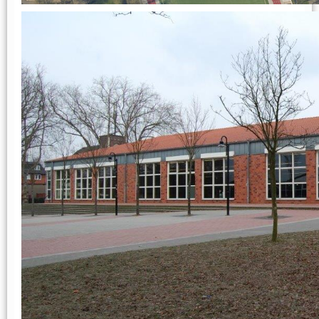
Teams
Spielplan & Ergebnisse
Grußworte
Sporthalle & Anreise
Unterstützer
WDM U15 (Apr 2022)
Teams
Spielplan & Ergebnisse
Grußworte
Sporthalle & Anreise
Unterstützer
DM U20 (Jun 2021)
Anfänger
Frauen
Frauen 1
Frauen 2
Frauen 3
Weibliche Jugend
wU20
wU18
wU16
wU14
wU13