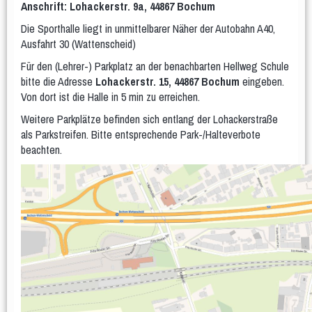
Anschrift: Lohackerstr. 9a, 44867 Bochum
Kinder
Eltern & Kind
Die Sporthalle liegt in unmittelbarer Näher der Autobahn A40,
- Eltern & Kind Montag
Ausfahrt 30 (Wattenscheid)
- Eltern & Kind Dienstag
- Eltern & Kind Mittwoch Krabbelgruppe
Für den (Lehrer-) Parkplatz an der benachbarten Hellweg Schule
- Eltern & Kind Mittwoch
bitte die Adresse
Lohackerstr. 15, 44867 Bochum
eingeben.
Kiga-Kids
Von dort ist die Halle in 5 min zu erreichen.
KiGa-Kids Montag 3 bis 6 Jahre
Weitere Parkplätze befinden sich entlang der Lohackerstraße
Kiga-Kids Dienstag 4 bis 6 Jahre
als Parkstreifen. Bitte entsprechende Park-/Halteverbote
Kiga-Kids Mittwoch 3 bis 4 Jahre
beachten.
Kiga-Kids Mittwoch 5 bis 6 Jahre
Schüler/innen
1.-3. Klasse Dienstag ca. 6 bis 8 Jahre
4.-6. Klasse Donnerstag ca. 8 bis 12 Jahre
1.-2. Klasse Freitag ca. 6 bis 8 Jahre
Jugendliche
Männer und Frauen
Frauengymnastik
Männergruppe
Frauengymnastik Gr. 02
Frauengymanstik Gr. 14
Er & Sie
Fit und Gesund
Aerobic
Bodyforming
Fit after work
Fit Mix
Fitness-Mix