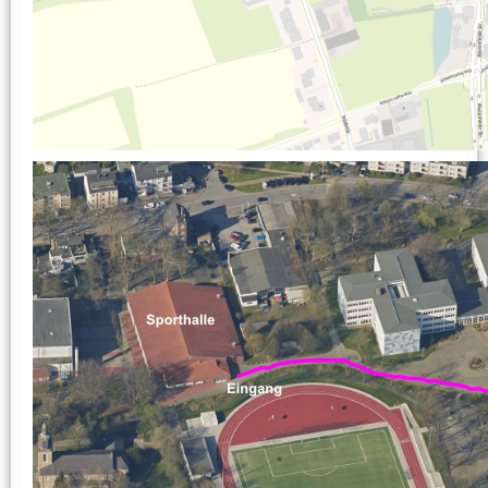
Gymnastik im Sitzen
Hocker-Gymnastik
Wasser-Gymnastik
Yogilates
Gesundheitssport
Aktiv 50plus
Fit 60plus
Rücken-Fitness
Volleyball
Turniere
Norbert-Beil-Turnier
Anmeldung geöffnet
Sporthalle & Anreise
News
WDM U18 (Mär 2024)
Teams
WDM-Magazin
WDM auf Twitch
Spielplan & Ergebnisse
Grußworte
Sporthalle & Anreise
Unterstützer
WDM U21 (Mai 2022)