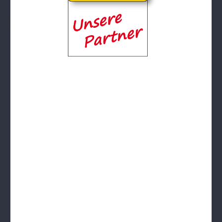
mU15
mixU14
mU12
wU15
Tischtennis
Sportabzeichen