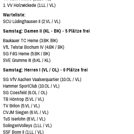
1. VV Holzwickede (1.LL / VL)
Warteliste:
SCU Lüdinghausen II (2.VL / VL)
Samstag: Damen II (KL - BK) - 5 Plätze frei
Baukauer TC Herne (3.BK /BK)
VfL Telstar Bochum IV (4.BK / BK)
SG FdG Herne (5.BK / BK)
SVE Grumme III (6.KL / KL)
Samstag: Herren I (VL / OL) - 0 Plätze frei
SG VfV Aachen Vaalserquartier (10.OL / VL)
Hammer SportClub (10.OL / VL)
SG Coesfeld (6.OL / OL)
TB Höntrop (5.VL / VL)
TV Brilon (5.VL / VL)
CVJM Siegen (6.VL / VL)
TuS Iserlohn (8.VL / VL)
SolingenVolleys (1.LL / VL)
SSF Bonn II (1.LL / VL)