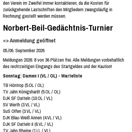
den Verein im Zweifel immer kontaktieren, da die Kosten für
zurückgehende Lastschriften den Mitgliedern zwangsläufig in
Rechnung gestellt werden müssen.
Norbert-Beil-Gedächtnis-Turnier
=> Anmeldung geöffnet
05./06. September 2026
Meldungen 2026: 8 von 36 Plätzen frei. Alle Meldungen vorbehaltlich
des rechtzeitigen Eingangs des Startgeldes und der Kaution!
Sonntag: Damen I (VL / OL) - Warteliste
TB Höntrop (5.OL / OL)
TV Jahn Königshardt (5.OL / OL)
DJK SF Datteln (10.OL / VL)
SV Werth (3.VL / VL)
SuS Olfen (3.VL / VL)
DJK Blau-Weiß Annen (4.VL / VL)
DJK SF Datteln II (6.VL / VL)
TV Jahn Rheine (1.LL / VL)