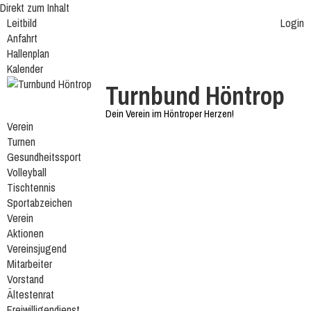
Direkt zum Inhalt
Leitbild
Login
Anfahrt
Hallenplan
Kalender
Turnbund Höntrop
Dein Verein im Höntroper Herzen!
Verein
Turnen
Gesundheitssport
Volleyball
Tischtennis
Sportabzeichen
Verein
Aktionen
Vereinsjugend
Mitarbeiter
Vorstand
Ältestenrat
Freiwilligendienst