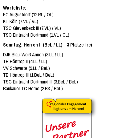
Warteliste:
FC Augustdorf (12.RL / OL)
KT Köln (7.VL / VL)
TSC Gievenbeck III (7.VL) / VL)
TSC Eintracht Dortmund (1.VL / OL)
Sonntag: Herren II (BeL / LL) - 3 Plätze frei
DJK Blau-Weiß Annen (3.LL / LL)
TB Höntrop II (4.LL / LL)
VV Schwerte (9.LL / BeL)
TB Höntrop III (1.BeL / BeL)
TSC Eintracht Dortmund III (3.BeL / BeL)
Baukauer TC Herne (2.BK / BeL)