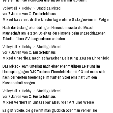
setzten sich die Höntroper unerwartet klar mit 3:0 durch.
Volleyball
›
Hobby
›
Stadtliga Mixed
vor 7 Jahren von C. Eusterfeldhaus
Mixed kassiert dritte Niederlage ohne Satzgewinn in Folge
Nach der bislang eher dürftigen Hinrunde musste die Mixed-
Mannschaft am letzten Spieltag der Hinserie beim ungeschlagenen
Tabellenführer SV Langendrreer antreten.
Volleyball
›
Hobby
›
Stadtliga Mixed
vor 7 Jahren von C. Eusterfeldhaus
Mixed unterlieg nach schwacher Leistung gegen Ehrenfeld
Das Mixed-Team unterlag nach einer eher mäßigen Leistung im
Heimspiel gegen DJK Teutonia Ehrenfeld klar mit 0:3 und muss sich
nach der vierten Niederlage im fünften Spiel ernsthaft um den
Klassenerhalt sorgen.
Volleyball
›
Hobby
›
Stadtliga Mixed
vor 7 Jahren von C. Eusterfeldhaus
Mixed verliert in unfassbar absurder Art und Weise
Es gibt Spiele, die gewinnt man glücklich oder man verliert sie