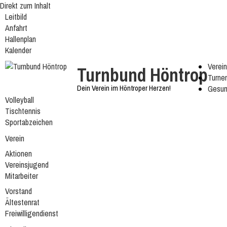
Direkt zum Inhalt
Leitbild
Anfahrt
Hallenplan
Kalender
Verein
Turnbund Höntrop
Turne
Dein Verein im Höntroper Herzen!
Gesun
Volleyball
Tischtennis
Sportabzeichen
Verein
Aktionen
Vereinsjugend
Mitarbeiter
Vorstand
Ältestenrat
Freiwilligendienst