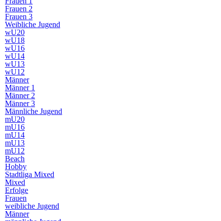
Frauen 1
Frauen 2
Frauen 3
Weibliche Jugend
wU20
wU18
wU16
wU14
wU13
wU12
Männer
Männer 1
Männer 2
Männer 3
Männliche Jugend
mU20
mU16
mU14
mU13
mU12
Beach
Hobby
Stadtliga Mixed
Mixed
Erfolge
Frauen
weibliche Jugend
Männer