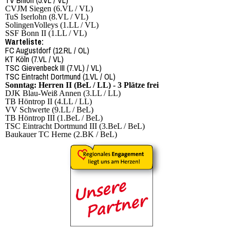
TV Brilon (5.VL / VL)
CVJM Siegen (6.VL / VL)
TuS Iserlohn (8.VL / VL)
SolingenVolleys (1.LL / VL)
SSF Bonn II (1.LL / VL)
Warteliste:
FC Augustdorf (12.RL / OL)
KT Köln (7.VL / VL)
TSC Gievenbeck III (7.VL) / VL)
TSC Eintracht Dortmund (1.VL / OL)
Sonntag: Herren II (BeL / LL) - 3 Plätze frei
DJK Blau-Weiß Annen (3.LL / LL)
TB Höntrop II (4.LL / LL)
VV Schwerte (9.LL / BeL)
TB Höntrop III (1.BeL / BeL)
TSC Eintracht Dortmund III (3.BeL / BeL)
Baukauer TC Herne (2.BK / BeL)