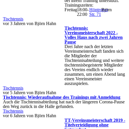
bei ihrem Training unterstützt.
Trainingszeiten:
Freitag
18:00-
Höntroper
Björn
22:00
Str. 71
Tischtennis
vor 3 Jahren von Björn Hahn
Tischtennis:
Vereinsmeisterschaft 2022 -
Volles Haus nach zwei Jahren
Pause
Drei Jahre nach der letzten
Vereinsmeisterschaft fanden sich
die Mitglieder der
Tischtennisabteilung und weitere
tischtennisbegeisterte Mitglieder
des Vereins endlich wieder
zusammen, um einen Abend lang
einen Vereinsmeister
auszuspielen.
Tischtennis
vor 5 Jahren von Björn Hahn
Tischtennis: Wiederaufnahme des Trainings mit Anmeldung
Auch die Tischtennisabteilung hat nach der längeren Corona-Pause
den Weg zurück in die Halle gefunden.
Tischtennis
vor 6 Jahren von Björn Hahn
TT-Vereinsmeisterschaft 2019 -
Titelverteidigung ohne