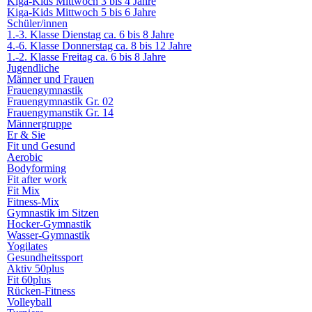
Kiga-Kids Mittwoch 3 bis 4 Jahre
Kiga-Kids Mittwoch 5 bis 6 Jahre
Schüler/innen
1.-3. Klasse Dienstag ca. 6 bis 8 Jahre
4.-6. Klasse Donnerstag ca. 8 bis 12 Jahre
1.-2. Klasse Freitag ca. 6 bis 8 Jahre
Jugendliche
Männer und Frauen
Frauengymnastik
Frauengymnastik Gr. 02
Frauengymanstik Gr. 14
Männergruppe
Er & Sie
Fit und Gesund
Aerobic
Bodyforming
Fit after work
Fit Mix
Fitness-Mix
Gymnastik im Sitzen
Hocker-Gymnastik
Wasser-Gymnastik
Yogilates
Gesundheitssport
Aktiv 50plus
Fit 60plus
Rücken-Fitness
Volleyball