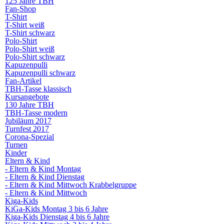
125 Jahre TBH
Fan-Shop
T-Shirt
T-Shirt weiß
T-Shirt schwarz
Polo-Shirt
Polo-Shirt weiß
Polo-Shirt schwarz
Kapuzenpulli
Kapuzenpulli schwarz
Fan-Artikel
TBH-Tasse klassisch
Kursangebote
130 Jahre TBH
TBH-Tasse modern
Jubiläum 2017
Turnfest 2017
Corona-Spezial
Turnen
Kinder
Eltern & Kind
- Eltern & Kind Montag
- Eltern & Kind Dienstag
- Eltern & Kind Mittwoch Krabbelgruppe
- Eltern & Kind Mittwoch
Kiga-Kids
KiGa-Kids Montag 3 bis 6 Jahre
Kiga-Kids Dienstag 4 bis 6 Jahre