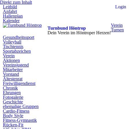
Direkt zum Inhalt
Leitbild
Login
Anfahrt
Hallenplan
Kalender
Verein
Turnbund Höntrop
Turnen
Dein Verein im Höntroper Herzen!
Gesundheitssport
Volleyball
Tischtennis
Sportabzeichen
Verein
Aktionen
Vereinsjugend
Mitarbeiter
Vorstand
Ältestenrat
Freiwilligendienst
Chronik
Ehrungen
Fotogalerie
Geschichte
ehemalige Gruppen
Cardio-Fitness
Body Style
Fitness-Gymnastik
Rücken-Fit