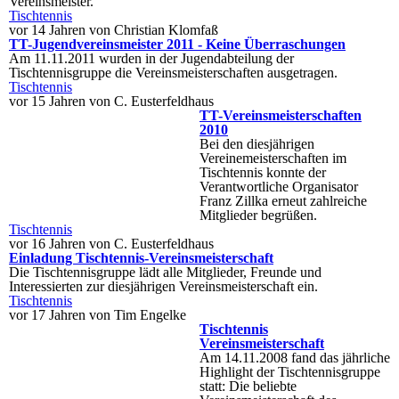
Vereinsmeister.
Tischtennis
vor 14 Jahren von Christian Klomfaß
TT-Jugendvereinsmeister 2011 - Keine Überraschungen
Am 11.11.2011 wurden in der Jugendabteilung der
Tischtennisgruppe die Vereinsmeisterschaften ausgetragen.
Tischtennis
vor 15 Jahren von C. Eusterfeldhaus
TT-Vereinsmeisterschaften
2010
Bei den diesjährigen
Vereinemeisterschaften im
Tischtennis konnte der
Verantwortliche Organisator
Franz Zillka erneut zahlreiche
Mitglieder begrüßen.
Tischtennis
vor 16 Jahren von C. Eusterfeldhaus
Einladung Tischtennis-Vereinsmeisterschaft
Die Tischtennisgruppe lädt alle Mitglieder, Freunde und
Interessierten zur diesjährigen Vereinsmeisterschaft ein.
Tischtennis
vor 17 Jahren von Tim Engelke
Tischtennis
Vereinsmeisterschaft
Am 14.11.2008 fand das jährliche
Highlight der Tischtennisgruppe
statt: Die beliebte