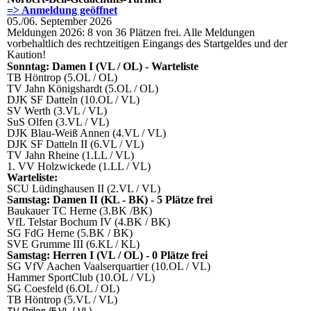
=> Anmeldung geöffnet
05./06. September 2026
Meldungen 2026: 8 von 36 Plätzen frei. Alle Meldungen
vorbehaltlich des rechtzeitigen Eingangs des Startgeldes und der
Kaution!
Sonntag: Damen I (VL / OL) - Warteliste
TB Höntrop (5.OL / OL)
TV Jahn Königshardt (5.OL / OL)
DJK SF Datteln (10.OL / VL)
SV Werth (3.VL / VL)
SuS Olfen (3.VL / VL)
DJK Blau-Weiß Annen (4.VL / VL)
DJK SF Datteln II (6.VL / VL)
TV Jahn Rheine (1.LL / VL)
1. VV Holzwickede (1.LL / VL)
Warteliste:
SCU Lüdinghausen II (2.VL / VL)
Samstag: Damen II (KL - BK) - 5 Plätze frei
Baukauer TC Herne (3.BK /BK)
VfL Telstar Bochum IV (4.BK / BK)
SG FdG Herne (5.BK / BK)
SVE Grumme III (6.KL / KL)
Samstag: Herren I (VL / OL) - 0 Plätze frei
SG VfV Aachen Vaalserquartier (10.OL / VL)
Hammer SportClub (10.OL / VL)
SG Coesfeld (6.OL / OL)
TB Höntrop (5.VL / VL)