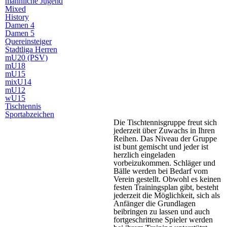
männliche Jugend
Mixed
History
Damen 4
Damen 5
Quereinsteiger
Stadtliga Herren
mU20 (PSV)
mU18
mU15
mixU14
mU12
wU15
Tischtennis
Sportabzeichen
Die Tischtennisgruppe freut sich
jederzeit über Zuwachs in Ihren
Reihen. Das Niveau der Gruppe
ist bunt gemischt und jeder ist
herzlich eingeladen
vorbeizukommen. Schläger und
Bälle werden bei Bedarf vom
Verein gestellt. Obwohl es keinen
festen Trainingsplan gibt, besteht
jederzeit die Möglichkeit, sich als
Anfänger die Grundlagen
beibringen zu lassen und auch
fortgeschrittene Spieler werden