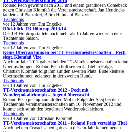
TT-Vereinsmeisterschaften 2014
Roland Pech gewinnt nach 2013 und einem grandiosen Comeback
gegen Christian Klomfaß die Vereinsmeisterschaft. Jan Hendricks
landete auf Platz drei, Björn Hahn auf Platz vier.
Tischtennis
vor 12 Jahren von Tim Engelke
Rückblick TB Höntrop 2013/14
Der TB Höntrop startete nach mehr als 15 Jahren wieder in eine
Tischtennis-Saison.
Tischtennis
vor 12 Jahren von Tim Engelke
Keine Überraschungen bei TT-Vereinsmeisterschaften – Pech
siegt, Klomfaß Vize
Auch im Jahr 2013 gab es bei den TT-Vereinsmeisterschaften keine
Überraschungen. Roland Pech holt seinen 4. Titel in Folge,
Christian Klomfaß folgt ihm auf den zweiten Platz. Erste kleinere
Überraschungen gelangen in der zweiten Runde.
Tischtennis
vor 13 Jahren von Tim Engelke
TT-Vereinsmeisterschaften 2012 - Pech mit
Wanderpokaltriumph – Jugend überrascht
Roland Pech gelang zum dritten Mal in Folge der Sieg bei den
Tischtennis-Vereinsmeisterschaften am 16. November 2012 und
konnte sich somit den begehrten Wanderpokal sichern.
Tischtennis
vor 14 Jahren von Christian Klomfaß
TT-Vereinsmeisterschaften 2011 - Roland Pech verteidigt Titel
Auch bei den Erwachsenen gab es in diesem Jahr keinen neuen