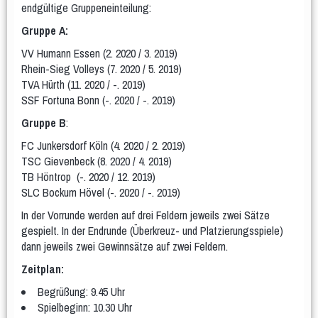
Gymnastik im Sitzen
endgültige Gruppeneinteilung:
Hocker-Gymnastik
Wasser-Gymnastik
Yogilates
Gruppe A:
Gesundheitssport
VV Humann Essen
(2. 2020 / 3. 2019)
Aktiv 50plus
Fit 60plus
Rücken-Fitness
Volleyball
Rhein-Sieg Volleys
(7. 2020 / 5. 2019)
TVA Hürth
(11. 2020 / -. 2019)
Turniere
SSF Fortuna Bonn
(-. 2020 / -. 2019)
Norbert-Beil-Turnier
Gruppe B
:
Anmeldung geöffnet
FC Junkersdorf Köln
(4. 2020 / 2. 2019)
TSC Gievenbeck
(8. 2020 / 4. 2019)
Sporthalle & Anreise
News
TB Höntrop
(-. 2020 / 12. 2019)
WDM U18 (Mär 2024)
SLC Bockum Hövel
(-. 2020 / -. 2019)
Teams
WDM-Magazin
In der Vorrunde werden auf drei Feldern jeweils zwei Sätze
gespielt. In der Endrunde (Überkreuz- und Platzierungsspiele)
WDM auf Twitch
dann jeweils zwei Gewinnsätze auf zwei Feldern.
Spielplan & Ergebnisse
Grußworte
Zeitplan:
Sporthalle & Anreise
Unterstützer
Begrüßung: 9.45 Uhr
Spielbeginn: 10.30 Uhr
WDM U21 (Mai 2022)