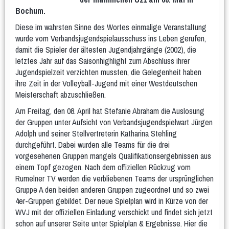
Kinder
Bochum.
Eltern & Kind
Diese im wahrsten Sinne des Wortes einmalige Veranstaltung
- Eltern & Kind Montag
- Eltern & Kind Dienstag
wurde vom Verbandsjugendspielausschuss ins Leben gerufen,
- Eltern & Kind Mittwoch Krabbelgruppe
damit die Spieler der ältesten Jugendjahrgänge (2002), die
- Eltern & Kind Mittwoch
letztes Jahr auf das Saisonhighlight zum Abschluss ihrer
Kiga-Kids
Jugendspielzeit verzichten mussten, die Gelegenheit haben
KiGa-Kids Montag 3 bis 6 Jahre
ihre Zeit in der Volleyball-Jugend mit einer Westdeutschen
Kiga-Kids Dienstag 4 bis 6 Jahre
Meisterschaft abzuschließen.
Kiga-Kids Mittwoch 3 bis 4 Jahre
Kiga-Kids Mittwoch 5 bis 6 Jahre
Am Freitag, den 08. April hat Stefanie Abraham die Auslosung
Schüler/innen
der Gruppen unter Aufsicht von Verbandsjugendspielwart Jürgen
1.-3. Klasse Dienstag ca. 6 bis 8 Jahre
Adolph und seiner Stellvertreterin Katharina Stehling
4.-6. Klasse Donnerstag ca. 8 bis 12 Jahre
durchgeführt. Dabei wurden alle Teams für die drei
1.-2. Klasse Freitag ca. 6 bis 8 Jahre
vorgesehenen Gruppen mangels Qualifikationsergebnissen aus
Jugendliche
einem Topf gezogen. Nach dem offiziellen Rückzug vom
Männer und Frauen
Rumelner TV werden die verbliebenen Teams der ursprünglichen
Frauengymnastik
Gruppe A den beiden anderen Gruppen zugeordnet und so zwei
Männergruppe
Frauengymnastik Gr. 02
4er-Gruppen gebildet. Der neue Spielplan wird in Kürze von der
Frauengymanstik Gr. 14
Er & Sie
Fit und Gesund
WVJ mit der offiziellen Einladung verschickt und findet sich jetzt
Aerobic
schon auf unserer Seite unter Spielplan & Ergebnisse. Hier die
Bodyforming
Fit after work
Fit Mix
Fitness-Mix