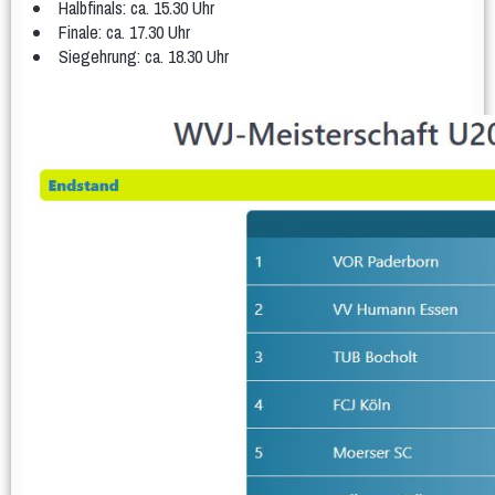
Halbfinals: ca. 15.30 Uhr
Teams
Spielplan & Ergebnisse
Finale: ca. 17.30 Uhr
Siegehrung: ca. 18.30 Uhr
Grußworte
Sporthalle & Anreise
Unterstützer
WDM U15 (Apr 2022)
Teams
Spielplan & Ergebnisse
Grußworte
Sporthalle & Anreise
Unterstützer
DM U20 (Jun 2021)
Anfänger
Frauen
Frauen 1
Frauen 2
Frauen 3
Weibliche Jugend
wU20
wU18
wU16
wU14
wU13