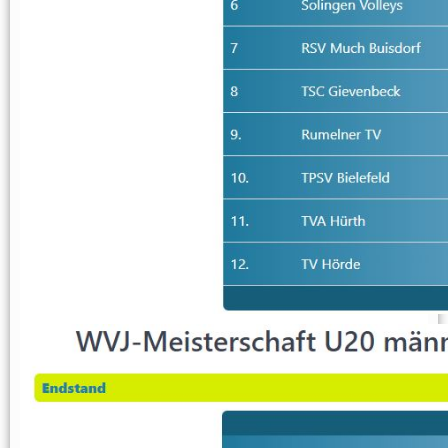
wU12
Männer
Männer 1
Männer 2
Männer 3
Männliche Jugend
mU20
mU16
mU14
mU13
mU12
Beach
Hobby
Stadtliga Mixed
Mixed
Erfolge
Frauen
weibliche Jugend
Männer
männliche Jugend
Mixed
History
Damen 4
Damen 5
Quereinsteiger
Stadtliga Herren
mU20 (PSV)
mU18