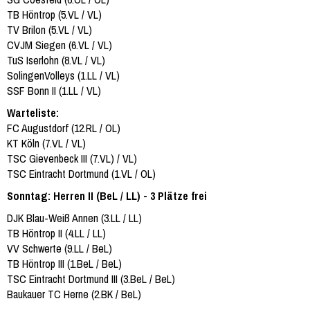
TB Höntrop (5.VL / VL)
TV Brilon (5.VL / VL)
CVJM Siegen (6.VL / VL)
TuS Iserlohn (8.VL / VL)
SolingenVolleys (1.LL / VL)
SSF Bonn II (1.LL / VL)
Warteliste:
FC Augustdorf (12.RL / OL)
KT Köln (7.VL / VL)
TSC Gievenbeck III (7.VL) / VL)
TSC Eintracht Dortmund (1.VL / OL)
Sonntag: Herren II (BeL / LL) - 3 Plätze frei
DJK Blau-Weiß Annen (3.LL / LL)
TB Höntrop II (4.LL / LL)
VV Schwerte (9.LL / BeL)
TB Höntrop III (1.BeL / BeL)
TSC Eintracht Dortmund III (3.BeL / BeL)
Baukauer TC Herne (2.BK / BeL)