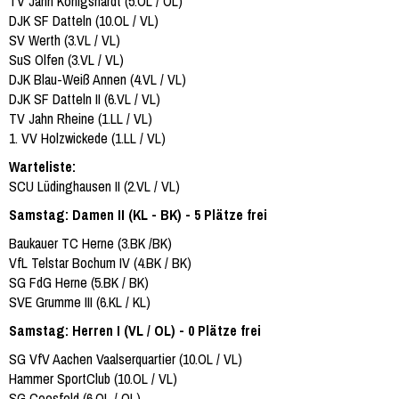
TV Jahn Königshardt (5.OL / OL)
DJK SF Datteln (10.OL / VL)
SV Werth (3.VL / VL)
SuS Olfen (3.VL / VL)
DJK Blau-Weiß Annen (4.VL / VL)
DJK SF Datteln II (6.VL / VL)
TV Jahn Rheine (1.LL / VL)
1. VV Holzwickede (1.LL / VL)
Warteliste:
SCU Lüdinghausen II (2.VL / VL)
Samstag: Damen II (KL - BK) - 5 Plätze frei
Baukauer TC Herne (3.BK /BK)
VfL Telstar Bochum IV (4.BK / BK)
SG FdG Herne (5.BK / BK)
SVE Grumme III (6.KL / KL)
Samstag: Herren I (VL / OL) - 0 Plätze frei
SG VfV Aachen Vaalserquartier (10.OL / VL)
Hammer SportClub (10.OL / VL)
SG Coesfeld (6.OL / OL)