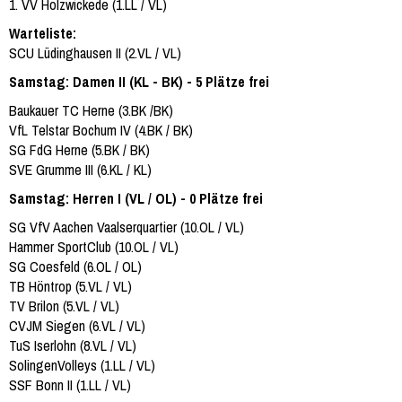
1. VV Holzwickede (1.LL / VL)
Warteliste:
SCU Lüdinghausen II (2.VL / VL)
Samstag: Damen II (KL - BK) - 5 Plätze frei
Baukauer TC Herne (3.BK /BK)
VfL Telstar Bochum IV (4.BK / BK)
SG FdG Herne (5.BK / BK)
SVE Grumme III (6.KL / KL)
Samstag: Herren I (VL / OL) - 0 Plätze frei
SG VfV Aachen Vaalserquartier (10.OL / VL)
Hammer SportClub (10.OL / VL)
SG Coesfeld (6.OL / OL)
TB Höntrop (5.VL / VL)
TV Brilon (5.VL / VL)
CVJM Siegen (6.VL / VL)
TuS Iserlohn (8.VL / VL)
SolingenVolleys (1.LL / VL)
SSF Bonn II (1.LL / VL)