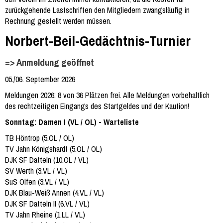
zurückgehende Lastschriften den Mitgliedern zwangsläufig in
Rechnung gestellt werden müssen.
Norbert-Beil-Gedächtnis-Turnier
=> Anmeldung geöffnet
05./06. September 2026
Meldungen 2026: 8 von 36 Plätzen frei. Alle Meldungen vorbehaltlich
des rechtzeitigen Eingangs des Startgeldes und der Kaution!
Sonntag: Damen I (VL / OL) - Warteliste
TB Höntrop (5.OL / OL)
TV Jahn Königshardt (5.OL / OL)
DJK SF Datteln (10.OL / VL)
SV Werth (3.VL / VL)
SuS Olfen (3.VL / VL)
DJK Blau-Weiß Annen (4.VL / VL)
DJK SF Datteln II (6.VL / VL)
TV Jahn Rheine (1.LL / VL)