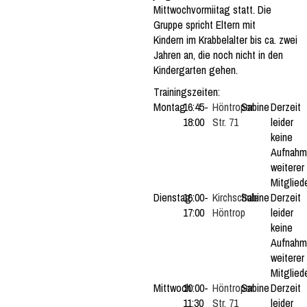
Mittwochvormiitag statt.
Die
Gruppe spricht Eltern mit
Kindern im Krabbelalter bis ca. zwei
Jahren an, die noch nicht in den
Kindergarten gehen.
Trainingszeiten:
Montag
16:45-
Höntroper
Sabine
Derzeit
18:00
Str. 71
leider
keine
Aufnah
weiterer
Mitgliede
Dienstag
16:00-
Kirchschule
Sabine
Derzeit
17:00
Höntrop
leider
keine
Aufnah
weiterer
Mitgliede
Mittwoch
10:00-
Höntroper
Sabine
Derzeit
11:30
Str. 71
leider