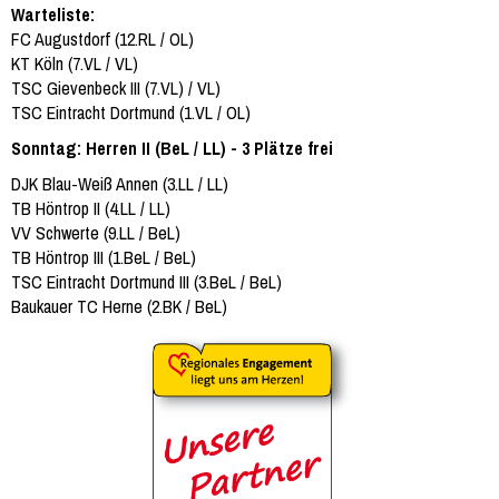
Warteliste:
FC Augustdorf (12.RL / OL)
KT Köln (7.VL / VL)
TSC Gievenbeck III (7.VL) / VL)
TSC Eintracht Dortmund (1.VL / OL)
Sonntag: Herren II (BeL / LL) - 3 Plätze frei
DJK Blau-Weiß Annen (3.LL / LL)
TB Höntrop II (4.LL / LL)
VV Schwerte (9.LL / BeL)
TB Höntrop III (1.BeL / BeL)
TSC Eintracht Dortmund III (3.BeL / BeL)
Baukauer TC Herne (2.BK / BeL)