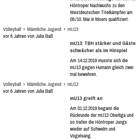
Höntroper Nachwuchs zu den
Westdeutschen Titelkämpfen am
09./10. Mai in Moers qualifiziert.
Volleyball
›
Männliche Jugend
›
mU13
vor 6 Jahren von Julia Baß
mU13: TBH stärker und Gäste
schwächer als im Hinspiel
Am 14.12.2019 musste sich die
mU13 gegen Humann gleich zwei
mal bewehren.
Volleyball
›
Männliche Jugend
›
mU13
vor 6 Jahren von Julia Baß
mU13 greift an
Am 01.12.2019 begann die
Rückrunde der mU13 Oberliga und
so trafen die Höntroper Jungs
wieder auf Schwelm und
Vogelsang.