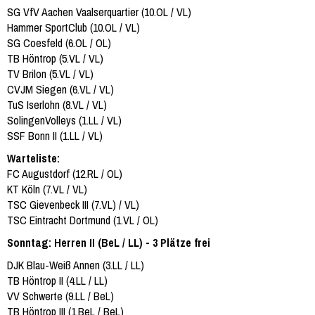
SG VfV Aachen Vaalserquartier (10.OL / VL)
Hammer SportClub (10.OL / VL)
SG Coesfeld (6.OL / OL)
TB Höntrop (5.VL / VL)
TV Brilon (5.VL / VL)
CVJM Siegen (6.VL / VL)
TuS Iserlohn (8.VL / VL)
SolingenVolleys (1.LL / VL)
SSF Bonn II (1.LL / VL)
Warteliste:
FC Augustdorf (12.RL / OL)
KT Köln (7.VL / VL)
TSC Gievenbeck III (7.VL) / VL)
TSC Eintracht Dortmund (1.VL / OL)
Sonntag: Herren II (BeL / LL) - 3 Plätze frei
DJK Blau-Weiß Annen (3.LL / LL)
TB Höntrop II (4.LL / LL)
VV Schwerte (9.LL / BeL)
TB Höntrop III (1.BeL / BeL)