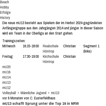
Beach
Hobby
Erfolge
History
Die neue mU13 besteht aus Spielern der im Herbst 2024 gegründeten
Anfängergruppe aus den Jahrgängen 2014 und jünger. In dieser Saison
wird ein Team in der Oberliga an den Start gehen.
Trainingszeiten:
Mittwoch
16:15-18:00
Realschule
Christian
Segment 1
Höntrop
(links)
Freitag
17:30-19:00
Kirchschule
Christian
Höntrop
mU20
mU16
mU14
mU13
mU12
Volleyball
›
Männliche Jugend
›
mU13
vor 6 Monaten von C. Eusterfeldhaus
mU13 schafft Sprung unter die Top 16 in NRW