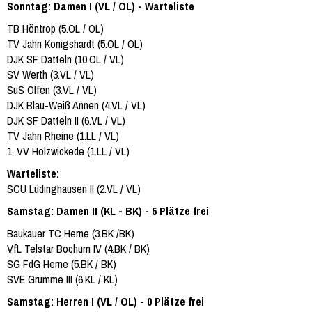
Sonntag: Damen I (VL / OL) - Warteliste
TB Höntrop (5.OL / OL)
TV Jahn Königshardt (5.OL / OL)
DJK SF Datteln (10.OL / VL)
SV Werth (3.VL / VL)
SuS Olfen (3.VL / VL)
DJK Blau-Weiß Annen (4.VL / VL)
DJK SF Datteln II (6.VL / VL)
TV Jahn Rheine (1.LL / VL)
1. VV Holzwickede (1.LL / VL)
Warteliste:
SCU Lüdinghausen II (2.VL / VL)
Samstag: Damen II (KL - BK) - 5 Plätze frei
Baukauer TC Herne (3.BK /BK)
VfL Telstar Bochum IV (4.BK / BK)
SG FdG Herne (5.BK / BK)
SVE Grumme III (6.KL / KL)
Samstag: Herren I (VL / OL) - 0 Plätze frei