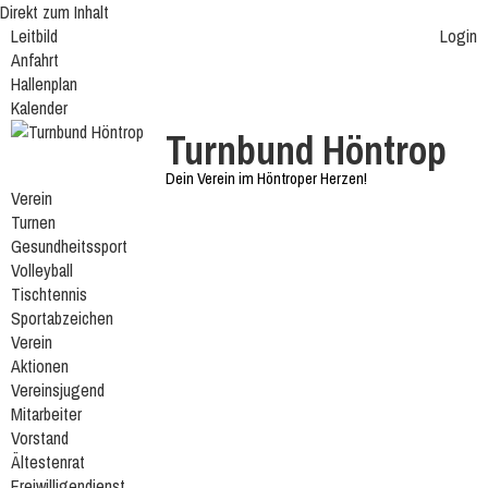
Direkt zum Inhalt
Leitbild
Login
Anfahrt
Hallenplan
Kalender
Turnbund Höntrop
Dein Verein im Höntroper Herzen!
Verein
Turnen
Gesundheitssport
Volleyball
Tischtennis
Sportabzeichen
Verein
Aktionen
Vereinsjugend
Mitarbeiter
Vorstand
Ältestenrat
Freiwilligendienst