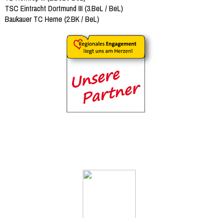
TSC Eintracht Dortmund III (3.BeL / BeL)
Baukauer TC Herne (2.BK / BeL)