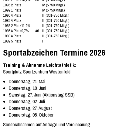
1996
2.Platz
IV (>750 Mitgl.)
1992
1.Platz
IV (>750 Mitgl.)
1990
4.Platz
III (301-750 Mitgl.)
1989
4.Platz
III (301-750 Mitgl.)
1988
2.Platz
11,2%
III (301-750 Mitgl.)
1985
4.Platz
9,7%
46
III (301-750 Mitgl.)
1983
4.Platz
III (301-750 Mitgl.)
1982
5.Platz
I
Sportabzeichen Termine 2026
Training & Abnahme Leichtathletik:
Sportplatz Sportzentrum Westenfeld
Donnerstag, 21. Mai
Donnerstag, 18. Juni
Samstag, 27. Juni (Aktionstag SSB)
Donnerstag, 02. Juli
Donnerstag, 27. August
Donnerstag, 08. Oktober
Sonderabnahmen auf Anfrage und Vereinbarung.