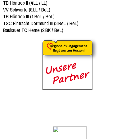
TB Höntrop II (4.LL / LL)
VV Schwerte (9.LL / BeL)
TB Höntrop III (1.BeL / BeL)
TSC Eintracht Dortmund III (3.BeL / BeL)
Baukauer TC Herne (2.BK / BeL)