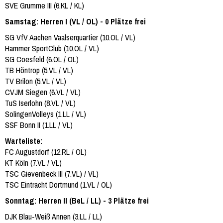
SVE Grumme III (6.KL / KL)
Samstag: Herren I (VL / OL) - 0 Plätze frei
SG VfV Aachen Vaalserquartier (10.OL / VL)
Hammer SportClub (10.OL / VL)
SG Coesfeld (6.OL / OL)
TB Höntrop (5.VL / VL)
TV Brilon (5.VL / VL)
CVJM Siegen (6.VL / VL)
TuS Iserlohn (8.VL / VL)
SolingenVolleys (1.LL / VL)
SSF Bonn II (1.LL / VL)
Warteliste:
FC Augustdorf (12.RL / OL)
KT Köln (7.VL / VL)
TSC Gievenbeck III (7.VL) / VL)
TSC Eintracht Dortmund (1.VL / OL)
Sonntag: Herren II (BeL / LL) - 3 Plätze frei
DJK Blau-Weiß Annen (3.LL / LL)