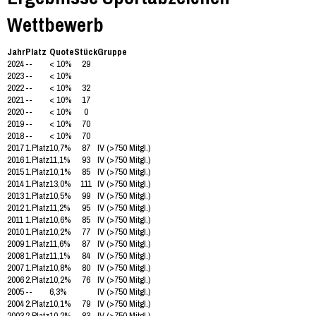
Wettbewerb
Jahr
Platz
Quote
Stück
Gruppe
2024
--
< 10%
29
2023
--
< 10%
2022
--
< 10%
32
2021
--
< 10%
17
2020
--
< 10%
0
2019
--
< 10%
70
2018
--
< 10%
70
2017
1.Platz
10,7%
87
IV (>750 Mitgl.)
2016
1.Platz
11,1%
93
IV (>750 Mitgl.)
2015
1.Platz
10,1%
85
IV (>750 Mitgl.)
2014
1.Platz
13,0%
111
IV (>750 Mitgl.)
2013
1.Platz
10,5%
99
IV (>750 Mitgl.)
2012
1.Platz
11,2%
95
IV (>750 Mitgl.)
2011
1.Platz
10,6%
85
IV (>750 Mitgl.)
2010
1.Platz
10,2%
77
IV (>750 Mitgl.)
2009
1.Platz
11,6%
87
IV (>750 Mitgl.)
2008
1.Platz
11,1%
84
IV (>750 Mitgl.)
2007
1.Platz
10,8%
80
IV (>750 Mitgl.)
2006
2.Platz
10,2%
76
IV (>750 Mitgl.)
2005
--
6,3%
IV (>750 Mitgl.)
2004
2.Platz
10,1%
79
IV (>750 Mitgl.)
2003
2.Platz
10,2%
83
IV (>750 Mitgl.)