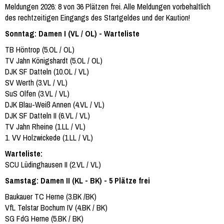
Meldungen 2026: 8 von 36 Plätzen frei. Alle Meldungen vorbehaltlich
des rechtzeitigen Eingangs des Startgeldes und der Kaution!
Sonntag: Damen I (VL / OL) - Warteliste
TB Höntrop (5.OL / OL)
TV Jahn Königshardt (5.OL / OL)
DJK SF Datteln (10.OL / VL)
SV Werth (3.VL / VL)
SuS Olfen (3.VL / VL)
DJK Blau-Weiß Annen (4.VL / VL)
DJK SF Datteln II (6.VL / VL)
TV Jahn Rheine (1.LL / VL)
1. VV Holzwickede (1.LL / VL)
Warteliste:
SCU Lüdinghausen II (2.VL / VL)
Samstag: Damen II (KL - BK) - 5 Plätze frei
Baukauer TC Herne (3.BK /BK)
VfL Telstar Bochum IV (4.BK / BK)
SG FdG Herne (5.BK / BK)