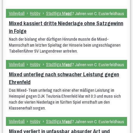
Teams
Spielplan & Ergebnisse
Volleyball
›
Hobby
›
Stadtliga Mixed
vor 7 Jahren von C. Eusterfeldhaus
Grußworte
Sporthalle & Anreise
Mixed kassiert dritte Niederlage ohne Satzgewinn
Unterstützer
in Folge
WDM U15 (Apr 2022)
Nach der bislang eher dürftigen Hinrunde musste die Mixed-
Mannschaft am letzten Spieltag der Hinserie beim ungeschlagenen
Teams
Spielplan & Ergebnisse
Tabellenführer SV Langendrreer antreten.
Grußworte
Sporthalle & Anreise
Volleyball
›
Hobby
›
Stadtliga Mixed
vor 7 Jahren von C. Eusterfeldhaus
Unterstützer
Mixed unterlieg nach schwacher Leistung gegen
DM U20 (Jun 2021)
Ehrenfeld
Anfänger
Das Mixed-Team unterlag nach einer eher mäßigen Leistung im
Heimspiel gegen DJK Teutonia Ehrenfeld klar mit 0:3 und muss sich
Frauen
nach der vierten Niederlage im fünften Spiel ernsthaft um den
Frauen 1
Frauen 2
Frauen 3
Klassenerhalt sorgen.
Weibliche Jugend
Volleyball
›
Hobby
›
Stadtliga Mixed
vor 7 Jahren von C. Eusterfeldhaus
wU20
wU18
wU16
wU14
wU13
Mixed verliert in unfassbar absurder Art und