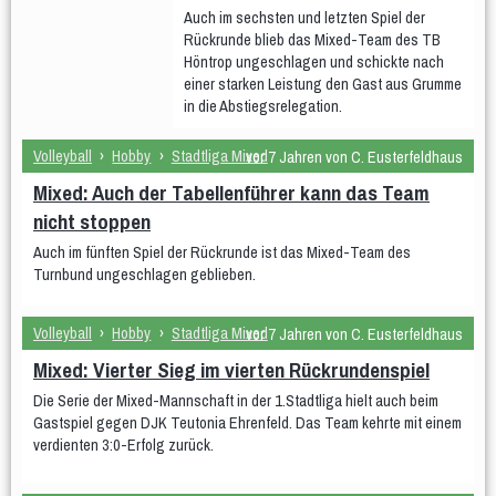
Auch im sechsten und letzten Spiel der
Kinder
Rückrunde blieb das Mixed-Team des TB
Eltern & Kind
Höntrop ungeschlagen und schickte nach
- Eltern & Kind Montag
- Eltern & Kind Dienstag
einer starken Leistung den Gast aus Grumme
- Eltern & Kind Mittwoch Krabbelgruppe
in die Abstiegsrelegation.
- Eltern & Kind Mittwoch
Kiga-Kids
Volleyball
›
Hobby
›
Stadtliga Mixed
vor 7 Jahren von C. Eusterfeldhaus
KiGa-Kids Montag 3 bis 6 Jahre
Mixed: Auch der Tabellenführer kann das Team
Kiga-Kids Dienstag 4 bis 6 Jahre
Kiga-Kids Mittwoch 3 bis 4 Jahre
nicht stoppen
Kiga-Kids Mittwoch 5 bis 6 Jahre
Auch im fünften Spiel der Rückrunde ist das Mixed-Team des
Schüler/innen
Turnbund ungeschlagen geblieben.
1.-3. Klasse Dienstag ca. 6 bis 8 Jahre
4.-6. Klasse Donnerstag ca. 8 bis 12 Jahre
Volleyball
›
Hobby
›
Stadtliga Mixed
vor 7 Jahren von C. Eusterfeldhaus
1.-2. Klasse Freitag ca. 6 bis 8 Jahre
Jugendliche
Mixed: Vierter Sieg im vierten Rückrundenspiel
Männer und Frauen
Die Serie der Mixed-Mannschaft in der 1.Stadtliga hielt auch beim
Frauengymnastik
Männergruppe
Gastspiel gegen DJK Teutonia Ehrenfeld. Das Team kehrte mit einem
Frauengymnastik Gr. 02
Frauengymanstik Gr. 14
Er & Sie
verdienten 3:0-Erfolg zurück.
Fit und Gesund
Aerobic
Bodyforming
Fit after work
Fit Mix
Fitness-Mix