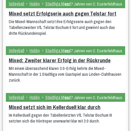
Gymnastik im Sitzen
Hocker-Gymnastik
Wasser-Gymnastik
Volleyball
›
Hobby
›
Stadtliga Mixed
vor 7 Jahren von C. Eusterfeldhaus
Yogilates
Mixed setzt Erfolgserie auch gegen Telstar fort
Gesundheitssport
Die Mixed-Mannschaft setzt ihre Erfolgsserie auch gegen den
Aktiv 50plus
Fit 60plus
Rücken-Fitness
Tabellenzweiten VfL Telstar Bochum II fort und gewinnt auch das
Volleyball
dritte Rückrundenspiel.
Turniere
Norbert-Beil-Turnier
Volleyball
›
Hobby
›
Stadtliga Mixed
vor 7 Jahren von C. Eusterfeldhaus
Anmeldung geöffnet
Mixed: Zweiter klarer Erfolg in der Rückrunde
Sporthalle & Anreise
News
Mit einem überraschend klaren 3:0-Erfolg kehrte die Mixed-
Mannschaft in der 1.Stadtliga vom Gastspiel aus Linden-Dahlhausen
WDM U18 (Mär 2024)
zurück.
Teams
WDM-Magazin
WDM auf Twitch
Volleyball
›
Hobby
›
Stadtliga Mixed
vor 7 Jahren von C. Eusterfeldhaus
Mixed setzt sich im Kellerduell klar durch
Spielplan & Ergebnisse
Grußworte
Im Kellerduell gegen den Tabellenletzten VfL Telstar Bochum III
Sporthalle & Anreise
Unterstützer
setzten sich die Höntroper unerwartet klar mit 3:0 durch.
WDM U21 (Mai 2022)