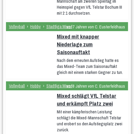
Mannschaft am zweiten Spieltag im
mU15
mixU14
mU12
wU15
Heimspiel gegen VfL Telstar Bochum III
mit 2:1 durchsetzen.
Tischtennis
Sportabzeichen
Volleyball
›
Hobby
›
Stadtliga Mixed
vor 7 Jahren von C. Eusterfeldhaus
Mixed mit knapper
Niederlage zum
Saisonauftakt
Nach dem erneuten Aufstieg hatte es
das Mixed-Team zum Saisonauftakt
gleich mit einem starken Gegner zu tun.
Volleyball
›
Hobby
›
Stadtliga Mixed
vor 8 Jahren von C. Eusterfeldhaus
Mixed schlägt VfL Telstar
und erkämpft Platz zwei
Mit einer kämpferischen Leistung
schlägt die Mixed-Mannschaft Telstar
und erobert so den Aufstiegsplatz zwei
zurück.