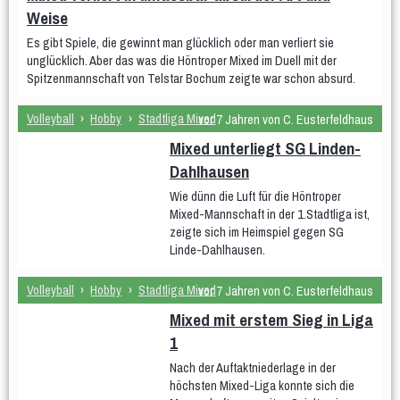
wU12
Weise
Es gibt Spiele, die gewinnt man glücklich oder man verliert sie
Männer
unglücklich. Aber das was die Höntroper Mixed im Duell mit der
Männer 1
Männer 2
Männer 3
Spitzenmannschaft von Telstar Bochum zeigte war schon absurd.
Männliche Jugend
Volleyball
›
Hobby
›
Stadtliga Mixed
vor 7 Jahren von C. Eusterfeldhaus
mU20
mU16
mU14
mU13
mU12
Mixed unterliegt SG Linden-
Beach
Hobby
Dahlhausen
Stadtliga Mixed
Mixed
Wie dünn die Luft für die Höntroper
Mixed-Mannschaft in der 1.Stadtliga ist,
Erfolge
zeigte sich im Heimspiel gegen SG
Linde-Dahlhausen.
Frauen
weibliche Jugend
Männer
männliche Jugend
Mixed
Volleyball
›
Hobby
›
Stadtliga Mixed
vor 7 Jahren von C. Eusterfeldhaus
History
Mixed mit erstem Sieg in Liga
1
Damen 4
Damen 5
Quereinsteiger
Nach der Auftaktniederlage in der
Stadtliga Herren
mU20 (PSV)
mU18
höchsten Mixed-Liga konnte sich die