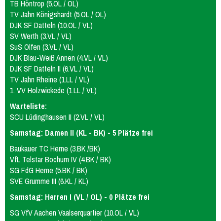
TB Höntrop (5.OL / OL)
TV Jahn Königshardt (5.OL / OL)
DJK SF Datteln (10.OL / VL)
SV Werth (3.VL / VL)
SuS Olfen (3.VL / VL)
DJK Blau-Weiß Annen (4.VL / VL)
DJK SF Datteln II (6.VL / VL)
TV Jahn Rheine (1.LL / VL)
1. VV Holzwickede (1.LL / VL)
Warteliste:
SCU Lüdinghausen II (2.VL / VL)
Samstag: Damen II (KL - BK) - 5 Plätze frei
Baukauer TC Herne (3.BK /BK)
VfL Telstar Bochum IV (4.BK / BK)
SG FdG Herne (5.BK / BK)
SVE Grumme III (6.KL / KL)
Samstag: Herren I (VL / OL) - 0 Plätze frei
SG VfV Aachen Vaalserquartier (10.OL / VL)