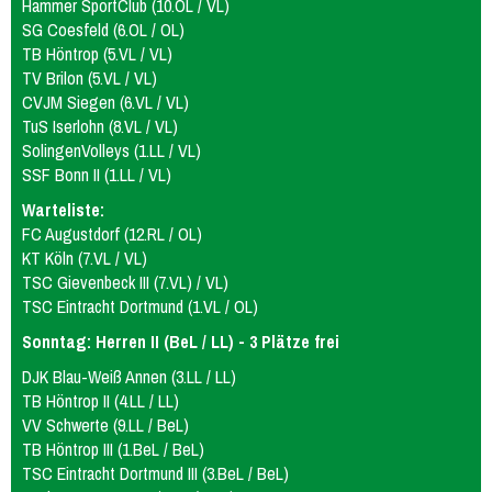
Hammer SportClub (10.OL / VL)
SG Coesfeld (6.OL / OL)
TB Höntrop (5.VL / VL)
TV Brilon (5.VL / VL)
CVJM Siegen (6.VL / VL)
TuS Iserlohn (8.VL / VL)
SolingenVolleys (1.LL / VL)
SSF Bonn II (1.LL / VL)
Warteliste:
FC Augustdorf (12.RL / OL)
KT Köln (7.VL / VL)
TSC Gievenbeck III (7.VL) / VL)
TSC Eintracht Dortmund (1.VL / OL)
Sonntag: Herren II (BeL / LL) - 3 Plätze frei
DJK Blau-Weiß Annen (3.LL / LL)
TB Höntrop II (4.LL / LL)
VV Schwerte (9.LL / BeL)
TB Höntrop III (1.BeL / BeL)
TSC Eintracht Dortmund III (3.BeL / BeL)