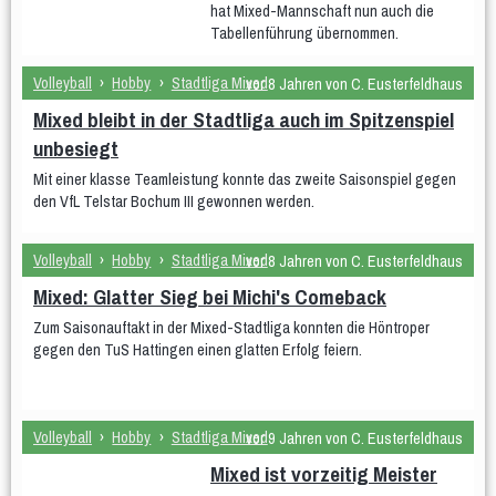
hat Mixed-Mannschaft nun auch die
Tabellenführung übernommen.
Volleyball
›
Hobby
›
Stadtliga Mixed
vor 8 Jahren von C. Eusterfeldhaus
Mixed bleibt in der Stadtliga auch im Spitzenspiel
unbesiegt
Mit einer klasse Teamleistung konnte das zweite Saisonspiel gegen
den VfL Telstar Bochum III gewonnen werden.
Volleyball
›
Hobby
›
Stadtliga Mixed
vor 8 Jahren von C. Eusterfeldhaus
Mixed: Glatter Sieg bei Michi's Comeback
Zum Saisonauftakt in der Mixed-Stadtliga konnten die Höntroper
gegen den TuS Hattingen einen glatten Erfolg feiern.
Volleyball
›
Hobby
›
Stadtliga Mixed
vor 9 Jahren von C. Eusterfeldhaus
Mixed ist vorzeitig Meister