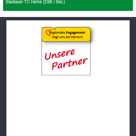
Baukauer TC Herne (2.BK / BeL)