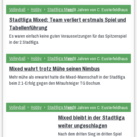
Volleyball
›
Hobby
›
Stadtliga Mixed
vor 8 Jahren von C. Eusterfeldhaus
Stadtliga Mixed: Team verliert erstmals Spiel und
Tabellenführung
Es waren einfach keine guten Voraussetzungen für das Spitzenspiel
in der 2.Stadtliga.
Volleyball
›
Hobby
›
Stadtliga Mixed
vor 8 Jahren von C. Eusterfeldhaus
Mixed wahrt trotz Mühe seinen Nimbus
Mehr mühe als erwartet hatte die Mixed-Mannschaft in der Stadtliga
beim 2:1-Erfolg gegen den Mitaufsteiger TG Bochum.
Volleyball
›
Hobby
›
Stadtliga Mixed
vor 8 Jahren von C. Eusterfeldhaus
Mixed bleibt in der Stadtliga
weiter ungeschlagen
Nach dem dritten Sieg im dritten Spiel