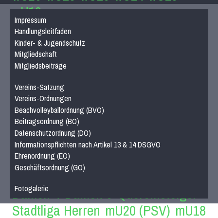
wU12
Impressum
Männer
Handlungsleitfaden
Männer 1
Männer 2
Männer 3
Kinder- & Jugendschutz
Mitgliedschaft
Männliche Jugend
Mitgliedsbeiträge
mU20
mU16
mU14
mU13
mU12
Vereins-Satzung
Beach
Hobby
Vereins-Ordnungen
Stadtliga Mixed
Mixed
Beachvolleyballordnung (BVO)
Beitragsordnung (BO)
Erfolge
Datenschutzordnung (DO)
Frauen
weibliche Jugend
Männer
Informationspflichten nach Artikel 13 & 14 DSGVO
Ehrenordnung (EO)
männliche Jugend
Mixed
Geschäftsordnung (GO)
History
Fotogalerie
Damen 4
Damen 5
Quereinsteiger
Stadtliga Herren
mU20 (PSV)
mU18