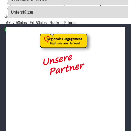
Gymnastik im Sitzen
Hocker-Gymnastik
Wasser-Gymnastik
Yogilates
Unterstützer
Gesundheitssport
Aktiv 50plus
Fit 60plus
Rücken-Fitness
Volleyball
Turniere
Norbert-Beil-Turnier
Anmeldung geöffnet
Sporthalle & Anreise
News
WDM U18 (Mär 2024)
Teams
WDM-Magazin
WDM auf Twitch
Spielplan & Ergebnisse
Grußworte
Sporthalle & Anreise
Unterstützer
WDM U21 (Mai 2022)