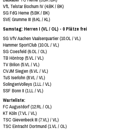
VfL Telstar Bochum IV (4.BK / BK)
SG FdG Herne (5.BK / BK)
SVE Grumme III (6.KL / KL)
Samstag: Herren I (VL / OL) - 0 Plätze frei
SG VfV Aachen Vaalserquartier (10.OL / VL)
Hammer SportClub (10.OL / VL)
SG Coesfeld (6.OL / OL)
TB Höntrop (5.VL / VL)
TV Brilon (5.VL / VL)
CVJM Siegen (6.VL / VL)
TuS Iserlohn (8.VL / VL)
SolingenVolleys (1.LL / VL)
SSF Bonn II (1.LL / VL)
Warteliste:
FC Augustdorf (12.RL / OL)
KT Köln (7.VL / VL)
TSC Gievenbeck III (7.VL) / VL)
TSC Eintracht Dortmund (1.VL / OL)