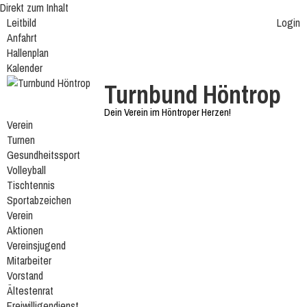
Direkt zum Inhalt
Leitbild
Login
Anfahrt
Hallenplan
Kalender
Turnbund Höntrop
Dein Verein im Höntroper Herzen!
Verein
Turnen
Gesundheitssport
Volleyball
Tischtennis
Sportabzeichen
Verein
Aktionen
Vereinsjugend
Mitarbeiter
Vorstand
Ältestenrat
Freiwilligendienst