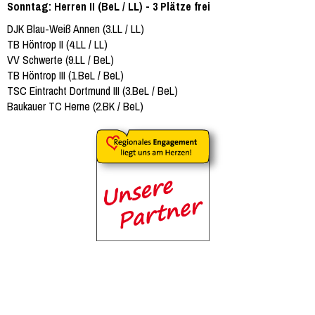
Sonntag: Herren II (BeL / LL) - 3 Plätze frei
DJK Blau-Weiß Annen (3.LL / LL)
TB Höntrop II (4.LL / LL)
VV Schwerte (9.LL / BeL)
TB Höntrop III (1.BeL / BeL)
TSC Eintracht Dortmund III (3.BeL / BeL)
Baukauer TC Herne (2.BK / BeL)