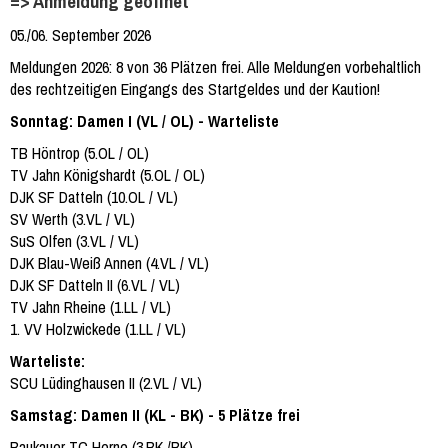
=> Anmeldung geöffnet
05./06. September 2026
Meldungen 2026: 8 von 36 Plätzen frei. Alle Meldungen vorbehaltlich
des rechtzeitigen Eingangs des Startgeldes und der Kaution!
Sonntag: Damen I (VL / OL) - Warteliste
TB Höntrop (5.OL / OL)
TV Jahn Königshardt (5.OL / OL)
DJK SF Datteln (10.OL / VL)
SV Werth (3.VL / VL)
SuS Olfen (3.VL / VL)
DJK Blau-Weiß Annen (4.VL / VL)
DJK SF Datteln II (6.VL / VL)
TV Jahn Rheine (1.LL / VL)
1. VV Holzwickede (1.LL / VL)
Warteliste:
SCU Lüdinghausen II (2.VL / VL)
Samstag: Damen II (KL - BK) - 5 Plätze frei
Baukauer TC Herne (3.BK /BK)