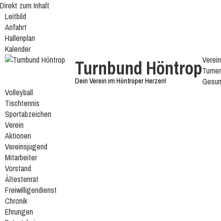
Direkt zum Inhalt
Leitbild
Anfahrt
Hallenplan
Kalender
Verein
Turnbund Höntrop
Turne
Dein Verein im Höntroper Herzen!
Gesun
Volleyball
Tischtennis
Sportabzeichen
Verein
Aktionen
Vereinsjugend
Mitarbeiter
Vorstand
Ältestenrat
Freiwilligendienst
Chronik
Ehrungen