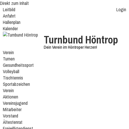
Direkt zum Inhalt
Leitbild
Login
Anfahrt
Hallenplan
Kalender
Turnbund Höntrop
Dein Verein im Höntroper Herzen!
Verein
Turnen
Gesundheitssport
Volleyball
Tischtennis
Sportabzeichen
Verein
Aktionen
Vereinsjugend
Mitarbeiter
Vorstand
Ältestenrat
Freiwilligendienst