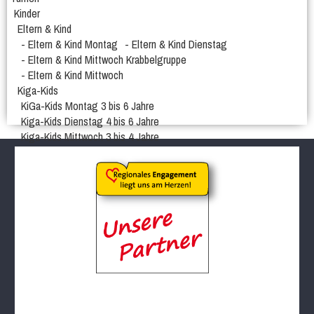
Kinder
Eltern & Kind
- Eltern & Kind Montag
- Eltern & Kind Dienstag
- Eltern & Kind Mittwoch Krabbelgruppe
- Eltern & Kind Mittwoch
Kiga-Kids
KiGa-Kids Montag 3 bis 6 Jahre
Kiga-Kids Dienstag 4 bis 6 Jahre
Kiga-Kids Mittwoch 3 bis 4 Jahre
Kiga-Kids Mittwoch 5 bis 6 Jahre
Schüler/innen
1.-3. Klasse Dienstag ca. 6 bis 8 Jahre
4.-6. Klasse Donnerstag ca. 8 bis 12 Jahre
1.-2. Klasse Freitag ca. 6 bis 8 Jahre
Jugendliche
Männer und Frauen
Frauengymnastik
Männergruppe
Frauengymnastik Gr. 02
Frauengymanstik Gr. 14
Er & Sie
Fit und Gesund
Aerobic
Bodyforming
Fit after work
Fit Mix
Fitness-Mix