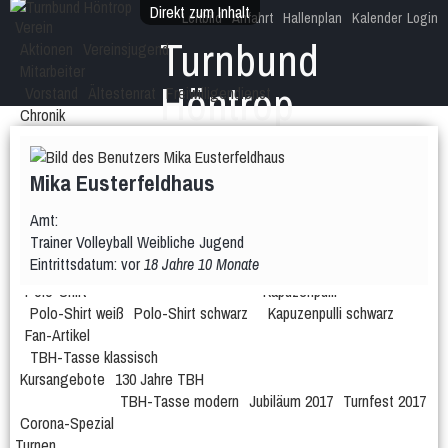
Direkt zum Inhalt
Leitbild
Anfahrt
Hallenplan
Kalender
Login
Verein
Turnbund
Aktionen
Vereinsjugend
Mitarbeiter
Höntrop
Vorstand
Ältestenrat
Freiwilligendienst
Chronik
Dein Verein im Höntroper Herzen!
Ehrungen
Fotogalerie
Geschichte
ehemalige Gruppen
Mika Eusterfeldhaus
Cardio-Fitness
Body Style
Fitness-Gymnastik
Rücken-Fit
125 Jahre TBH
Amt:
Fan-Shop
Trainer Volleyball Weibliche Jugend
T-Shirt
Eintrittsdatum:
vor
18 Jahre 10 Monate
T-Shirt weiß
T-Shirt schwarz
Polo-Shirt
Kapuzenpulli
Polo-Shirt weiß
Polo-Shirt schwarz
Kapuzenpulli schwarz
Fan-Artikel
TBH-Tasse klassisch
Kursangebote
130 Jahre TBH
TBH-Tasse modern
Jubiläum 2017
Turnfest 2017
Corona-Spezial
Turnen