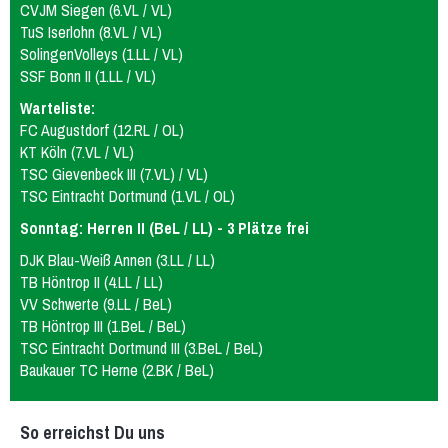
CVJM Siegen (6.VL / VL)
TuS Iserlohn (8.VL / VL)
SolingenVolleys (1.LL / VL)
SSF Bonn II (1.LL / VL)
Warteliste:
FC Augustdorf (12.RL / OL)
KT Köln (7.VL / VL)
TSC Gievenbeck III (7.VL) / VL)
TSC Eintracht Dortmund (1.VL / OL)
Sonntag: Herren II (BeL / LL) - 3 Plätze frei
DJK Blau-Weiß Annen (3.LL / LL)
TB Höntrop II (4.LL / LL)
VV Schwerte (9.LL / BeL)
TB Höntrop III (1.BeL / BeL)
TSC Eintracht Dortmund III (3.BeL / BeL)
Baukauer TC Herne (2.BK / BeL)
So erreichst Du uns