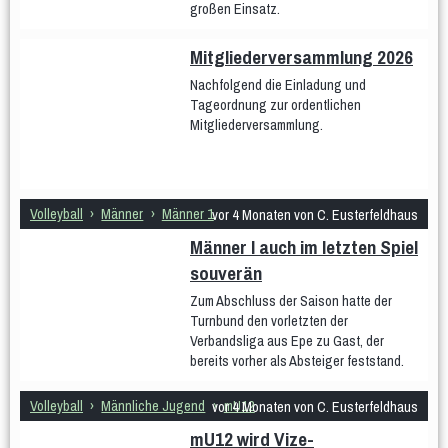
großen Einsatz.
Frauen 1
Frauen 2
Frauen 3
vor 4 Monaten von C. Eusterfeldhaus
Weibliche Jugend
Mitgliederversammlung 2026
wU20
wU18
wU16
wU14
wU13
wU12
Männer
Nachfolgend die Einladung und
Männer 1
Männer 2
Männer 3
Tageordnung zur ordentlichen
Männliche Jugend
Beach
Mitgliederversammlung.
mU20
mU16
mU14
mU13
mU12
Hobby
Stadtliga Mixed
Mixed
Erfolge
Frauen
weibliche Jugend
Männer
männliche Jugend
Mixed
Volleyball
›
Männer
›
Männer 1
vor 4 Monaten von C. Eusterfeldhaus
History
Männer I auch im letzten Spiel
Damen 4
Damen 5
Quereinsteiger
Stadtliga Herren
souverän
mU20 (PSV)
mU18
mU15
mixU14
mU12
wU15
Tischtennis
Sportabzeichen
Zum Abschluss der Saison hatte der
Turnbund den vorletzten der
Verbandsliga aus Epe zu Gast, der
bereits vorher als Absteiger feststand.
Volleyball
›
Männliche Jugend
›
mU12
vor 4 Monaten von C. Eusterfeldhaus
mU12 wird Vize-