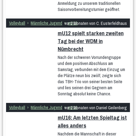
Turnen
Anmeldung zu unserem traditionellen
Kinder
Saisonvorbereitungsturnier geöffnet.
Eltern & Kind
- Eltern & Kind Montag
- Eltern & Kind Dienstag
Volleyball
›
Männliche Jugend
›
mU12
vor 2 Monaten von C. Eusterfeldhaus
- Eltern & Kind Mittwoch Krabbelgruppe
mU12 spielt starken zweiten
- Eltern & Kind Mittwoch
Tag bei der WDM in
Kiga-Kids
Nümbrecht
KiGa-Kids Montag 3 bis 6 Jahre
Kiga-Kids Dienstag 4 bis 6 Jahre
Nach der schweren Vorrundengruppe
Kiga-Kids Mittwoch 3 bis 4 Jahre
und dem positiven Abschluss am
Kiga-Kids Mittwoch 5 bis 6 Jahre
Samstag, verbunden mit dem Einzug um
Schüler/innen
die Plätze neun bis zwölf, zeigte sich
das TBH-Trio von seiner besten Seite
1.-3. Klasse Dienstag ca. 6 bis 8 Jahre
und lies seinen drei Gegnern am
4.-6. Klasse Donnerstag ca. 8 bis 12 Jahre
Sonntag absolut keine Chance.
1.-2. Klasse Freitag ca. 6 bis 8 Jahre
Jugendliche
Volleyball
›
Männliche Jugend
›
mU16
vor 2 Monaten von Daniel Geilenberg
Männer und Frauen
Frauengymnastik
Männergruppe
mU16: Am letzten Spieltag ist
Frauengymnastik Gr. 02
Frauengymanstik Gr. 14
Er & Sie
alles anders
Fit und Gesund
Nachdem die Mannschaft in dieser
Aerobic
Bodyforming
Fit after work
Fit Mix
Fitness-Mix