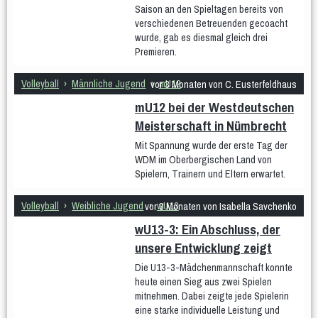
Saison an den Spieltagen bereits von
Gymnastik im Sitzen
Hocker-Gymnastik
Wasser-Gymnastik
verschiedenen Betreuenden gecoacht
Yogilates
wurde, gab es diesmal gleich drei
Gesundheitssport
Premieren.
Aktiv 50plus
Fit 60plus
Rücken-Fitness
Volleyball
Volleyball
›
Männliche Jugend
›
mU12
vor 3 Monaten von C. Eusterfeldhaus
Turniere
mU12 bei der Westdeutschen
Norbert-Beil-Turnier
Meisterschaft in Nümbrecht
Anmeldung geöffnet
Sporthalle & Anreise
News
WDM U18 (Mär 2024)
Mit Spannung wurde der erste Tag der
Teams
WDM-Magazin
WDM auf Twitch
WDM im Oberbergischen Land von
Spielplan & Ergebnisse
Grußworte
Sporthalle & Anreise
Spielern, Trainern und Eltern erwartet.
Unterstützer
WDM U21 (Mai 2022)
Volleyball
›
Weibliche Jugend
›
wU13
vor 3 Monaten von Isabella Savchenko
Teams
Spielplan & Ergebnisse
Grußworte
wU13-3: Ein Abschluss, der
Sporthalle & Anreise
Unterstützer
unsere Entwicklung zeigt
WDM U15 (Apr 2022)
Teams
Spielplan & Ergebnisse
Grußworte
Die U13-3-Mädchenmannschaft konnte
Sporthalle & Anreise
Unterstützer
heute einen Sieg aus zwei Spielen
DM U20 (Jun 2021)
mitnehmen. Dabei zeigte jede Spielerin
eine starke individuelle Leistung und
Anfänger
Frauen