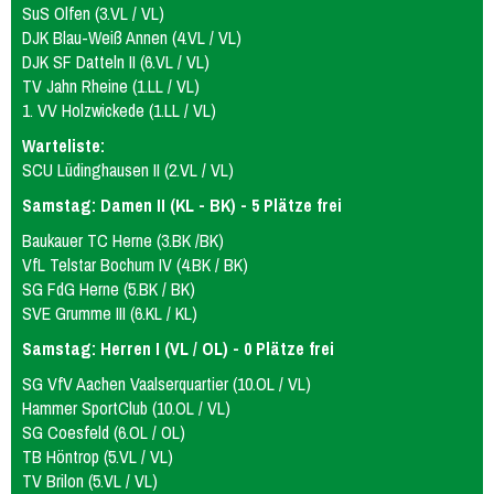
SuS Olfen (3.VL / VL)
DJK Blau-Weiß Annen (4.VL / VL)
DJK SF Datteln II (6.VL / VL)
TV Jahn Rheine (1.LL / VL)
1. VV Holzwickede (1.LL / VL)
Warteliste:
SCU Lüdinghausen II (2.VL / VL)
Samstag: Damen II (KL - BK) - 5 Plätze frei
Baukauer TC Herne (3.BK /BK)
VfL Telstar Bochum IV (4.BK / BK)
SG FdG Herne (5.BK / BK)
SVE Grumme III (6.KL / KL)
Samstag: Herren I (VL / OL) - 0 Plätze frei
SG VfV Aachen Vaalserquartier (10.OL / VL)
Hammer SportClub (10.OL / VL)
SG Coesfeld (6.OL / OL)
TB Höntrop (5.VL / VL)
TV Brilon (5.VL / VL)