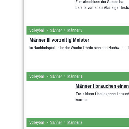
Zum Abschluss der Saison hatte 
bereits vorher als Absteiger fest
Volleyball
›
Männer
›
Männer 3
Männer III vorzeitig Meister
Im Nachholspiel unter der Woche krönte sich das Nachwuchst
Volleyball
›
Männer
›
Männer 1
Männer I brauchen einen
Trotz klarer Überlegenheit brauc
kommen.
Volleyball
›
Männer
›
Männer 2