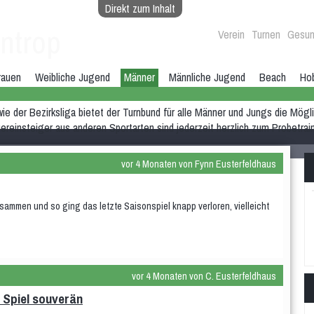
Direkt zum Inhalt
ntrop
Verein
Turnen
Gesun
rauen
Weibliche Jugend
Männer
Männliche Jugend
Beach
Ho
wie der Bezirksliga bietet der Turnbund für alle Männer und Jungs die Mögl
reinsteiger aus anderen Sportarten sind jederzeit herzlich zum Probetrai
vor 4 Monaten von Fynn Eusterfeldhaus
mmen und so ging das letzte Saisonspiel knapp verloren, vielleicht
vor 4 Monaten von C. Eusterfeldhaus
n Spiel souverän