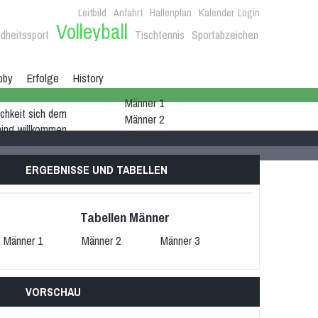
Leitbild
Anfahrt
Hallenplan
Kalender
Login
Volleyball
dheitssport
Tischtennis
Sportabzeichen
bby
Erfolge
History
Männer 1
ichkeit sich dem
Männer 2
ning willkommen.
Männer 3
ERGEBNISSE UND TABELLEN
Tabellen Männer
Männer 1
Männer 2
Männer 3
VORSCHAU