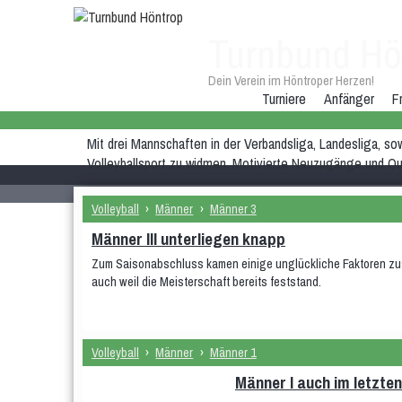
Turnbund Hö
Dein Verein im Höntroper Herzen!
Turniere
Anfänger
F
Mit drei Mannschaften in der Verbandsliga, Landesliga, so
Volleyballsport zu widmen. Motivierte Neuzugänge und Que
Volleyball
›
Männer
›
Männer 3
Männer III unterliegen knapp
Zum Saisonabschluss kamen einige unglückliche Faktoren zusa
auch weil die Meisterschaft bereits feststand.
Volleyball
›
Männer
›
Männer 1
Männer I auch im letzte