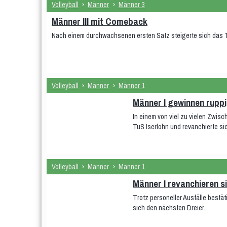
Volleyball
›
Männer
›
Männer 3
Männer III mit Comeback
Nach einem durchwachsenen ersten Satz steigerte sich das T
Volleyball
›
Männer
›
Männer 1
Männer I gewinnen ruppi
In einem von viel zu vielen Zwis
TuS Iserlohn und revanchierte si
Volleyball
›
Männer
›
Männer 1
Männer I revanchieren s
Trotz personeller Ausfälle bestä
sich den nächsten Dreier.