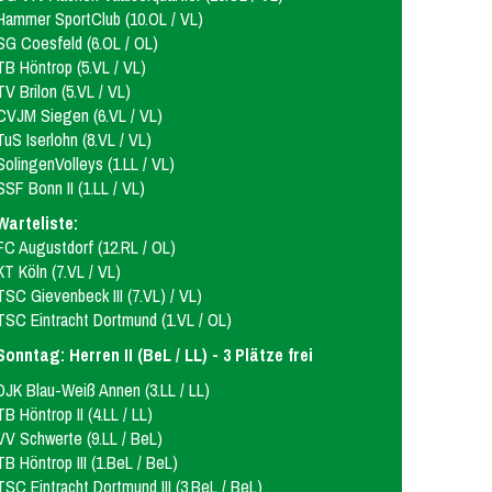
Hammer SportClub (10.OL / VL)
SG Coesfeld (6.OL / OL)
TB Höntrop (5.VL / VL)
TV Brilon (5.VL / VL)
CVJM Siegen (6.VL / VL)
TuS Iserlohn (8.VL / VL)
SolingenVolleys (1.LL / VL)
SSF Bonn II (1.LL / VL)
Warteliste:
FC Augustdorf (12.RL / OL)
KT Köln (7.VL / VL)
TSC Gievenbeck III (7.VL) / VL)
TSC Eintracht Dortmund (1.VL / OL)
Sonntag: Herren II (BeL / LL) - 3 Plätze frei
DJK Blau-Weiß Annen (3.LL / LL)
TB Höntrop II (4.LL / LL)
VV Schwerte (9.LL / BeL)
TB Höntrop III (1.BeL / BeL)
TSC Eintracht Dortmund III (3.BeL / BeL)