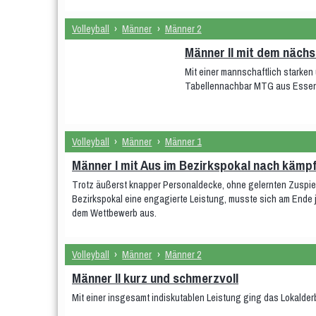
Volleyball
›
Männer
›
Männer 2
Männer II mit dem nächs
Mit einer mannschaftlich starke
Tabellennachbar MTG aus Essen 
Volleyball
›
Männer
›
Männer 1
Männer I mit Aus im Bezirkspokal nach kämpf
Trotz äußerst knapper Personaldecke, ohne gelernten Zuspiel
Bezirkspokal eine engagierte Leistung, musste sich am Ende
dem Wettbewerb aus.
Volleyball
›
Männer
›
Männer 2
Männer II kurz und schmerzvoll
Mit einer insgesamt indiskutablen Leistung ging das Lokalder