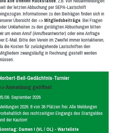
und alle offenen Rückstände
, z.B. von Neuanmeldungen
seit der letzten Abbuchung per SEPA-Lastschrift
eingezogen. Informationen zu den Beiträgen finden sich in
unserer Übersicht der =>
Mitgliedsbeiträge
. Bei Fragen
oder Unklarheiten zu den getätigten Abbuchungen bitten
wir um einen Anruf (Anrufbeantworter) oder eine Anfrage
per E-Mail. Bitte den Verein im Zweifel immer kontaktieren,
da die Kosten für zurückgehende Lastschriften den
Mitgliedern zwangsläufig in Rechnung gestellt werden
müssen.
Norbert-Beil-Gedächtnis-Turnier
=> Anmeldung geöffnet
05./06. September 2026
Meldungen 2026: 8 von 36 Plätzen frei. Alle Meldungen
vorbehaltlich des rechtzeitigen Eingangs des Startgeldes
und der Kaution!
Sonntag: Damen I (VL / OL) - Warteliste