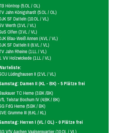
TB Höntrop (5.OL / OL)
TV Jahn Königshardt (5.OL / OL)
DJK SF Datteln (10.OL / VL)
SV Werth (3.VL / VL)
SuS Olfen (3.VL / VL)
DJK Blau-Weiß Annen (4.VL / VL)
DJK SF Datteln II (6.VL / VL)
TV Jahn Rheine (1.LL / VL)
1. VV Holzwickede (1.LL / VL)
Warteliste:
SCU Lüdinghausen II (2.VL / VL)
Samstag: Damen II (KL - BK) - 5 Plätze frei
Baukauer TC Herne (3.BK /BK)
VfL Telstar Bochum IV (4.BK / BK)
SG FdG Herne (5.BK / BK)
SVE Grumme III (6.KL / KL)
Samstag: Herren I (VL / OL) - 0 Plätze frei
SG VfV Aachen Vaalserquartier (10.OL / VL)