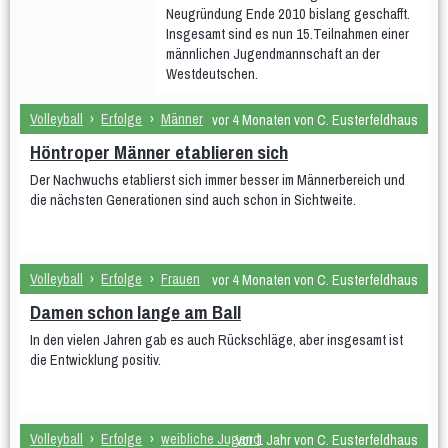
Neugründung Ende 2010 bislang geschafft.
Kinder
Insgesamt sind es nun 15.Teilnahmen einer
Eltern & Kind
männlichen Jugendmannschaft an der
- Eltern & Kind Montag
- Eltern & Kind Dienstag
Westdeutschen.
- Eltern & Kind Mittwoch Krabbelgruppe
- Eltern & Kind Mittwoch
Volleyball
›
Erfolge
›
Männer
vor 4 Monaten von C. Eusterfeldhaus
Kiga-Kids
Höntroper Männer etablieren sich
KiGa-Kids Montag 3 bis 6 Jahre
Kiga-Kids Dienstag 4 bis 6 Jahre
Der Nachwuchs etablierst sich immer besser im Männerbereich und
Kiga-Kids Mittwoch 3 bis 4 Jahre
die nächsten Generationen sind auch schon in Sichtweite.
Kiga-Kids Mittwoch 5 bis 6 Jahre
Schüler/innen
1.-3. Klasse Dienstag ca. 6 bis 8 Jahre
Volleyball
›
Erfolge
›
Frauen
vor 4 Monaten von C. Eusterfeldhaus
4.-6. Klasse Donnerstag ca. 8 bis 12 Jahre
1.-2. Klasse Freitag ca. 6 bis 8 Jahre
Damen schon lange am Ball
Jugendliche
In den vielen Jahren gab es auch Rückschläge, aber insgesamt ist
Männer und Frauen
die Entwicklung positiv.
Frauengymnastik
Männergruppe
Frauengymnastik Gr. 02
Frauengymanstik Gr. 14
Er & Sie
Fit und Gesund
Aerobic
Bodyforming
Fit after work
Fit Mix
Fitness-Mix
Volleyball
›
Erfolge
›
weibliche Jugend
vor 1 Jahr von C. Eusterfeldhaus