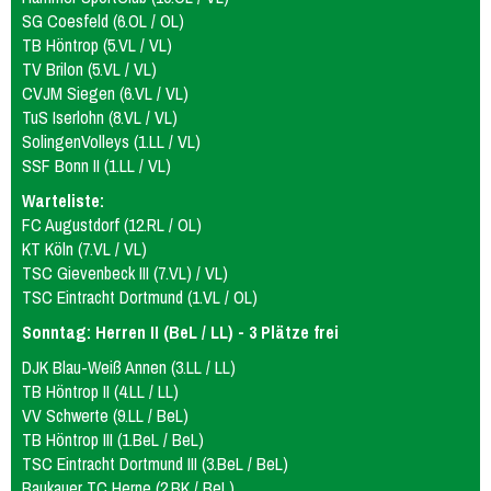
SG Coesfeld (6.OL / OL)
TB Höntrop (5.VL / VL)
TV Brilon (5.VL / VL)
CVJM Siegen (6.VL / VL)
TuS Iserlohn (8.VL / VL)
SolingenVolleys (1.LL / VL)
SSF Bonn II (1.LL / VL)
Warteliste:
FC Augustdorf (12.RL / OL)
KT Köln (7.VL / VL)
TSC Gievenbeck III (7.VL) / VL)
TSC Eintracht Dortmund (1.VL / OL)
Sonntag: Herren II (BeL / LL) - 3 Plätze frei
DJK Blau-Weiß Annen (3.LL / LL)
TB Höntrop II (4.LL / LL)
VV Schwerte (9.LL / BeL)
TB Höntrop III (1.BeL / BeL)
TSC Eintracht Dortmund III (3.BeL / BeL)
Baukauer TC Herne (2.BK / BeL)