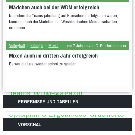
Gymnastik im Sitzen
Hocker-Gymnastik
Wasser-Gymnastik
Mädchen auch bei der WDM erfolgreich
Yogilates
Nachdem die Teams jahrelang auf Kreisebene erfolgreich waren,
Gesundheitssport
konnten auch die Mädchen die Westdeutschen Meisterschaften
Aktiv 50plus
Fit 60plus
Rücken-Fitness
erreichen.
Volleyball
Turniere
Volleyball
›
Erfolge
›
Mixed
vor 7 Jahren von C. Eusterfeldhaus
Norbert-Beil-Turnier
Mixed auch im dritten Jahr erfolgreich
Anmeldung geöffnet
Es war die Lust wieder selbst zu spielen...
Sporthalle & Anreise
News
WDM U18 (Mär 2024)
Teams
WDM-Magazin
WDM auf Twitch
ERGEBNISSE UND TABELLEN
Spielplan & Ergebnisse
Grußworte
Sporthalle & Anreise
Unterstützer
VORSCHAU
WDM U21 (Mai 2022)