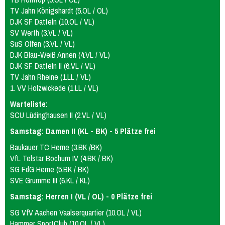
mU15
mixU14
mU12
wU15
TV Jahn Königshardt (5.OL / OL)
DJK SF Datteln (10.OL / VL)
Tischtennis
Sportabzeichen
SV Werth (3.VL / VL)
SuS Olfen (3.VL / VL)
DJK Blau-Weiß Annen (4.VL / VL)
DJK SF Datteln II (6.VL / VL)
TV Jahn Rheine (1.LL / VL)
1. VV Holzwickede (1.LL / VL)
Warteliste:
SCU Lüdinghausen II (2.VL / VL)
Samstag: Damen II (KL - BK) - 5 Plätze frei
Baukauer TC Herne (3.BK /BK)
VfL Telstar Bochum IV (4.BK / BK)
SG FdG Herne (5.BK / BK)
SVE Grumme III (6.KL / KL)
Samstag: Herren I (VL / OL) - 0 Plätze frei
SG VfV Aachen Vaalserquartier (10.OL / VL)
Hammer SportClub (10.OL / VL)