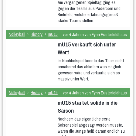
Am vergangenen Spieltag ging es
wU12
gegen die Teams aus Paderborn und
Bielefeld, welche erfahrungsgemäß
Männer
starke Teams stellen.
Männer 1
Männer 2
Männer 3
Volleyball
›
History
›
mU15
vor 4 Jahren von Fynn Eusterfeldhaus
Männliche Jugend
mU15 verkauft sich unter
mU20
mU16
mU14
mU13
mU12
Wert
Beach
Hobby
Im Nachholspiel konnte das Team nicht
Stadtliga Mixed
Mixed
annähernd das abliefern was möglich
gewesen wäre und verkaufte sich so
Erfolge
massiv unter Wert.
Frauen
weibliche Jugend
Männer
Volleyball
›
History
›
mU15
vor 4 Jahren von Fynn Eusterfeldhaus
männliche Jugend
Mixed
mU15 startet solide in die
History
Saison
Damen 4
Damen 5
Quereinsteiger
Nachdem das eigentliche erste
Saisonspiel abgesagt werden musste,
Stadtliga Herren
mU20 (PSV)
mU18
waren die Jungs heiß darauf endlich zu