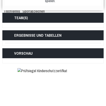
spielen.
mU15
mixU14
mU12
wU15
Tischtennis
Sportabzeichen
TEAM(S)
ERGEBNISSE UND TABELLEN
VORSCHAU