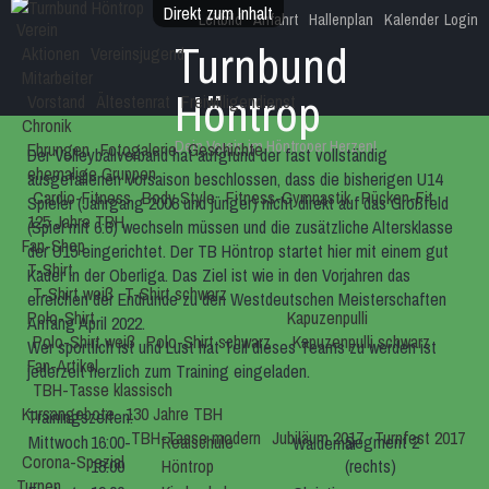
Direkt zum Inhalt
Leitbild
Anfahrt
Hallenplan
Kalender
Login
Verein
Turnbund
Aktionen
Vereinsjugend
Mitarbeiter
Höntrop
Vorstand
Ältestenrat
Freiwilligendienst
Chronik
Dein Verein im Höntroper Herzen!
Ehrungen
Fotogalerie
Geschichte
Der Volleyballverband hat aufgrund der fast vollständig
ehemalige Gruppen
ausgefallenen Vorsaison
beschlossen, dass die bisherigen U14
Cardio-Fitness
Body Style
Fitness-Gymnastik
Rücken-Fit
Spieler (Jahrgang 2008 und jünger) nicht direkt auf das Großfeld
125 Jahre TBH
(Spiel mit 6:6) wechseln müssen und die zusätzliche Altersklasse
Fan-Shop
der U15 eingerichtet. Der TB Höntrop startet hier mit einem gut
T-Shirt
Kader in der Oberliga. Das Ziel ist wie in den Vorjahren das
T-Shirt weiß
T-Shirt schwarz
erreichen der Endrunde zu den Westdeutschen Meisterschaften
Polo-Shirt
Kapuzenpulli
Anfang April 2022.
Polo-Shirt weiß
Polo-Shirt schwarz
Kapuzenpulli schwarz
Wer sportlich ist und Lust hat Teil dieses Teams zu werden ist
Fan-Artikel
jederzeit herzlich zum Training eingeladen.
TBH-Tasse klassisch
Kursangebote
130 Jahre TBH
Trainingszeiten:
TBH-Tasse modern
Jubiläum 2017
Turnfest 2017
Mittwoch
16:00-
Realschule
Segment 2
Waldemar
Corona-Spezial
18:00
Höntrop
(rechts)
Turnen