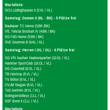
Warteliste:
SCU Lüdinghausen II (2.VL / VL)
Samstag: Damen II (KL - BK) - 5 Plätze frei
Baukauer TC Herne (3.BK /BK)
VfL Telstar Bochum IV (4.BK / BK)
SG FdG Herne (5.BK / BK)
SVE Grumme III (6.KL / KL)
Samstag: Herren I (VL / OL) - 0 Plätze frei
SG VfV Aachen Vaalserquartier (10.OL / VL)
Hammer SportClub (10.OL / VL)
SG Coesfeld (6.OL / OL)
TB Höntrop (5.VL / VL)
TV Brilon (5.VL / VL)
CVJM Siegen (6.VL / VL)
TuS Iserlohn (8.VL / VL)
SolingenVolleys (1.LL / VL)
SSF Bonn II (1.LL / VL)
Warteliste: