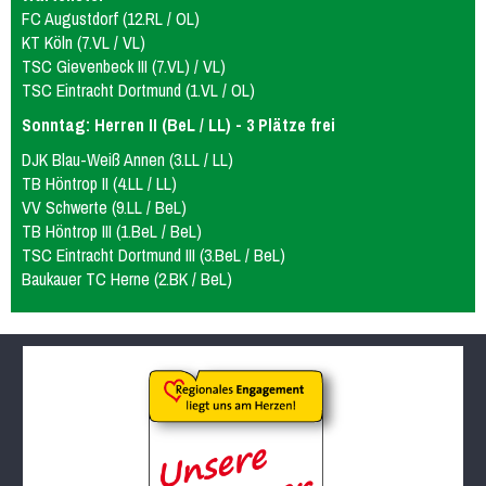
FC Augustdorf (12.RL / OL)
KT Köln (7.VL / VL)
TSC Gievenbeck III (7.VL) / VL)
TSC Eintracht Dortmund (1.VL / OL)
Sonntag: Herren II (BeL / LL) - 3 Plätze frei
DJK Blau-Weiß Annen (3.LL / LL)
TB Höntrop II (4.LL / LL)
VV Schwerte (9.LL / BeL)
TB Höntrop III (1.BeL / BeL)
TSC Eintracht Dortmund III (3.BeL / BeL)
Baukauer TC Herne (2.BK / BeL)