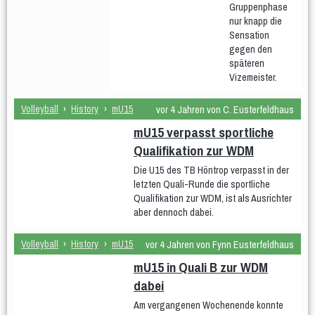
Gymnastik im Sitzen
Hocker-Gymnastik
Wasser-Gymnastik
Gruppenphase
nur knapp die
Yogilates
Sensation
Gesundheitssport
gegen den
Aktiv 50plus
Fit 60plus
Rücken-Fitness
späteren
Volleyball
Vizemeister.
Turniere
Volleyball
›
History
›
mU15
vor 4 Jahren von C. Eusterfeldhaus
Norbert-Beil-Turnier
mU15 verpasst sportliche
Anmeldung geöffnet
Qualifikation zur WDM
Sporthalle & Anreise
News
Die U15 des TB Höntrop verpasst in der
letzten Quali-Runde die sportliche
WDM U18 (Mär 2024)
Qualifikation zur WDM, ist als Ausrichter
Teams
WDM-Magazin
aber dennoch dabei.
WDM auf Twitch
Volleyball
›
History
›
mU15
vor 4 Jahren von Fynn Eusterfeldhaus
Spielplan & Ergebnisse
Grußworte
mU15 in Quali B zur WDM
Sporthalle & Anreise
Unterstützer
dabei
Am vergangenen Wochenende konnte
WDM U21 (Mai 2022)