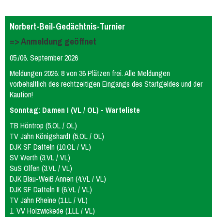
Norbert-Beil-Gedächtnis-Turnier
=> Anmeldung geöffnet
05./06. September 2026
Meldungen 2026: 8 von 36 Plätzen frei. Alle Meldungen
vorbehaltlich des rechtzeitigen Eingangs des Startgeldes und der
Kaution!
Sonntag: Damen I (VL / OL) - Warteliste
TB Höntrop (5.OL / OL)
TV Jahn Königshardt (5.OL / OL)
DJK SF Datteln (10.OL / VL)
SV Werth (3.VL / VL)
SuS Olfen (3.VL / VL)
DJK Blau-Weiß Annen (4.VL / VL)
DJK SF Datteln II (6.VL / VL)
TV Jahn Rheine (1.LL / VL)
1. VV Holzwickede (1.LL / VL)