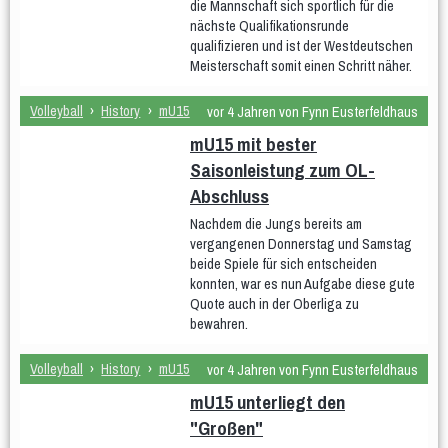
die Mannschaft sich sportlich für die
Teams
Spielplan & Ergebnisse
nächste Qualifikationsrunde
qualifizieren und ist der Westdeutschen
Grußworte
Sporthalle & Anreise
Meisterschaft somit einen Schritt näher.
Unterstützer
Volleyball
›
History
›
mU15
vor 4 Jahren von Fynn Eusterfeldhaus
WDM U15 (Apr 2022)
mU15 mit bester
Teams
Spielplan & Ergebnisse
Saisonleistung zum OL-
Grußworte
Sporthalle & Anreise
Abschluss
Nachdem die Jungs bereits am
Unterstützer
vergangenen Donnerstag und Samstag
DM U20 (Jun 2021)
beide Spiele für sich entscheiden
konnten, war es nun Aufgabe diese gute
Anfänger
Quote auch in der Oberliga zu
bewahren.
Frauen
Frauen 1
Frauen 2
Frauen 3
Volleyball
›
History
›
mU15
vor 4 Jahren von Fynn Eusterfeldhaus
Weibliche Jugend
mU15 unterliegt den
"Großen"
wU20
wU18
wU16
wU14
wU13