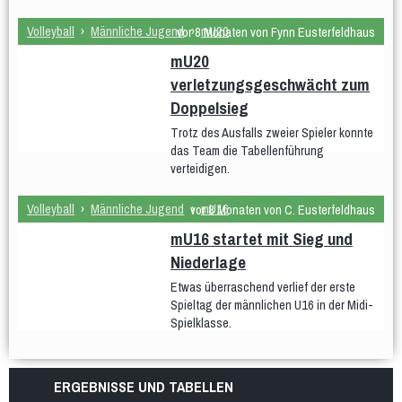
Volleyball
›
Männliche Jugend
›
mU20
vor 8 Monaten von Fynn Eusterfeldhaus
mU20
verletzungsgeschwächt zum
Doppelsieg
Trotz des Ausfalls zweier Spieler konnte
das Team die Tabellenführung
verteidigen.
Volleyball
›
Männliche Jugend
›
mU16
vor 8 Monaten von C. Eusterfeldhaus
mU16 startet mit Sieg und
Niederlage
Etwas überraschend verlief der erste
Spieltag der männlichen U16 in der Midi-
Spielklasse.
ERGEBNISSE UND TABELLEN