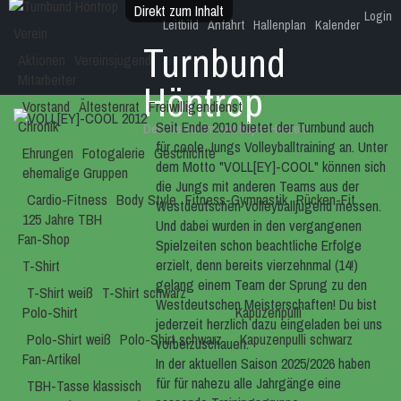
Direkt zum Inhalt
Login
Leitbild
Anfahrt
Hallenplan
Kalender
Verein
Turnbund
Aktionen
Vereinsjugend
Mitarbeiter
Höntrop
Vorstand
Ältestenrat
Freiwilligendienst
Chronik
Seit Ende 2010 bietet der Turnbund auch
Dein Verein im Höntroper Herzen!
für coole Jungs Volleyballtraining an. Unter
Ehrungen
Fotogalerie
Geschichte
dem Motto "VOLL[EY]-COOL" können sich
ehemalige Gruppen
die Jungs mit anderen Teams aus der
Cardio-Fitness
Body Style
Fitness-Gymnastik
Rücken-Fit
Westdeutschen Volleyballjugend messen.
125 Jahre TBH
Und dabei wurden in den vergangenen
Fan-Shop
Spielzeiten schon beachtliche Erfolge
erzielt, denn bereits vierzehnmal (14!)
T-Shirt
gelang einem Team der Sprung zu den
T-Shirt weiß
T-Shirt schwarz
Westdeutschen Meisterschaften! Du bist
Polo-Shirt
Kapuzenpulli
jederzeit herzlich dazu eingeladen bei uns
Polo-Shirt weiß
Polo-Shirt schwarz
Kapuzenpulli schwarz
vorbeizuschauen.
Fan-Artikel
In der aktuellen Saison 2025/2026 haben
für für nahezu alle Jahrgänge eine
TBH-Tasse klassisch