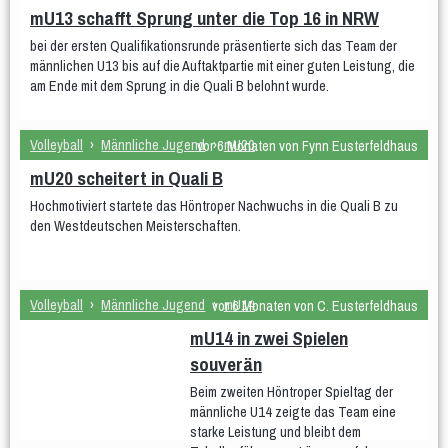
mU13 schafft Sprung unter die Top 16 in NRW
bei der ersten Qualifikationsrunde präsentierte sich das Team der
männlichen U13 bis auf die Auftaktpartie mit einer guten Leistung, die
am Ende mit dem Sprung in die Quali B belohnt wurde.
Volleyball
›
Männliche Jugend
›
mU20
vor 6 Monaten von Fynn Eusterfeldhaus
mU20 scheitert in Quali B
Hochmotiviert startete das Höntroper Nachwuchs in die Quali B zu
den Westdeutschen Meisterschaften.
Volleyball
›
Männliche Jugend
›
mU14
vor 6 Monaten von C. Eusterfeldhaus
mU14 in zwei Spielen
souverän
Beim zweiten Höntroper Spieltag der
männliche U14 zeigte das Team eine
starke Leistung und bleibt dem