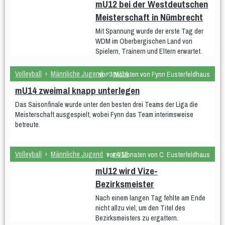
WDM U18 (Mär 2024)
mU12 bei der Westdeutschen
Meisterschaft in Nümbrecht
Teams
WDM-Magazin
Mit Spannung wurde der erste Tag der
WDM auf Twitch
WDM im Oberbergischen Land von
Spielern, Trainern und Eltern erwartet.
Spielplan & Ergebnisse
Grußworte
Sporthalle & Anreise
Unterstützer
Volleyball
›
Männliche Jugend
›
mU14
vor 3 Monaten von Fynn Eusterfeldhaus
WDM U21 (Mai 2022)
mU14 zweimal knapp unterlegen
Das Saisonfinale wurde unter den besten drei Teams der Liga die
Teams
Spielplan & Ergebnisse
Meisterschaft ausgespielt, wobei Fynn das Team interimsweise
betreute.
Grußworte
Sporthalle & Anreise
Unterstützer
Volleyball
›
Männliche Jugend
›
mU12
vor 4 Monaten von C. Eusterfeldhaus
WDM U15 (Apr 2022)
mU12 wird Vize-
Teams
Spielplan & Ergebnisse
Bezirksmeister
Grußworte
Sporthalle & Anreise
Nach einem langen Tag fehlte am Ende
nicht allzu viel, um den Titel des
Unterstützer
Bezirksmeisters zu ergattern.