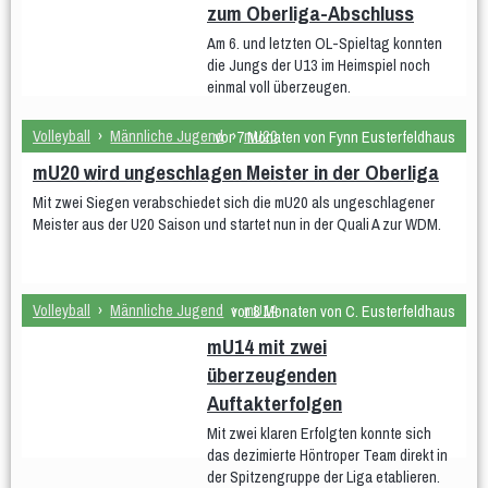
zum Oberliga-Abschluss
Am 6. und letzten OL-Spieltag konnten
die Jungs der U13 im Heimspiel noch
einmal voll überzeugen.
Volleyball
›
Männliche Jugend
›
mU20
vor 7 Monaten von Fynn Eusterfeldhaus
mU20 wird ungeschlagen Meister in der Oberliga
Mit zwei Siegen verabschiedet sich die mU20 als ungeschlagener
Meister aus der U20 Saison und startet nun in der Quali A zur WDM.
Volleyball
›
Männliche Jugend
›
mU14
vor 8 Monaten von C. Eusterfeldhaus
mU14 mit zwei
überzeugenden
Auftakterfolgen
Mit zwei klaren Erfolgten konnte sich
das dezimierte Höntroper Team direkt in
der Spitzengruppe der Liga etablieren.