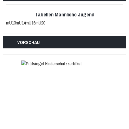
Tabellen Männliche Jugend
mU13
mU14
mU16
mU20
VORSCHAU