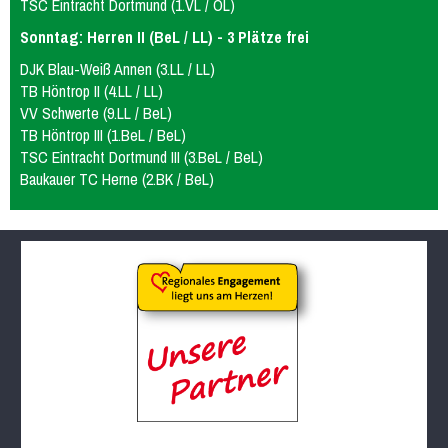
TSC Eintracht Dortmund (1.VL / OL)
Sonntag: Herren II (BeL / LL) - 3 Plätze frei
DJK Blau-Weiß Annen (3.LL / LL)
TB Höntrop II (4.LL / LL)
VV Schwerte (9.LL / BeL)
TB Höntrop III (1.BeL / BeL)
TSC Eintracht Dortmund III (3.BeL / BeL)
Baukauer TC Herne (2.BK / BeL)