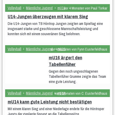
DM U20 (Jun 2021)
Volleyball
›
Männliche Jugend
›
mU14
vor 4 Monaten von Paul Torkar
Anfänger
U14-Jungen überzeugen mit klarem Sieg
Frauen
Die U14-Jungen von TB Höntrop Jungen zeigten am Spieltag eine
insgesamt starke und geschlossene Mannschaftsleistung und
Frauen 1
Frauen 2
Frauen 3
konnten sich mit einem souveränen Sieg belohnen.
Weibliche Jugend
Volleyball
›
Männliche Jugend
›
mU16
vor 4 Monaten von Fynn Eusterfeldhaus
wU20
wU18
wU16
wU14
wU13
mU16 ärgert den
wU12
Tabellenfüher
Männer
Gegen den noch ungeschlagenen
Tabellenfüher Grumme zeigte das Team
Männer 1
Männer 2
Männer 3
eine gute Leistung.
Männliche Jugend
Volleyball
›
Männliche Jugend
›
mU14
vor 5 Monaten von C. Eusterfeldhaus
mU20
mU16
mU14
mU13
mU12
mU14 kann gute Leistung nicht bestätigen
Beach
Hobby
Mit einem klaren Sieg und einer Niederlage endete für die Höntroper
Jungs der geplante Sprung an die Tabellenspitze.