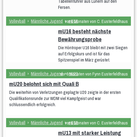
Tabellenführer aus Lünern auf den
Fersen.
Volleyball
›
Männliche Jugend
›
mU16
vor 6 Monaten von C. Eusterfeldhaus
mU16 besteht nächste
Bewährungsprobe
Die Höntroper U16 bleibt mit zwei Siegen
auf Erfolgskurs und ist für das
Spitzenspiel im März gerüstet.
Volleyball
›
Männliche Jugend
›
mU20
vor 6 Monaten von Fynn Eusterfeldhaus
mU20 belohnt sich mit Quali B
Die weiterhin von Verletzungen geplagte U20 zeigte in der ersten
Qualifikationsrunde zur WDM viel Kampfgeist und war
schlussendlich erfolgreich.
Volleyball
›
Männliche Jugend
›
mU13
vor 6 Monaten von C. Eusterfeldhaus
mU13 mit starker Leistung