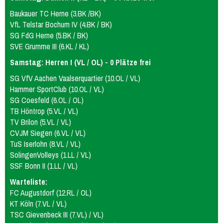
Baukauer TC Herne (3.BK /BK)
VfL Telstar Bochum IV (4.BK / BK)
SG FdG Herne (5.BK / BK)
SVE Grumme III (6.KL / KL)
Samstag: Herren I (VL / OL) - 0 Plätze frei
SG VfV Aachen Vaalserquartier (10.OL / VL)
Hammer SportClub (10.OL / VL)
SG Coesfeld (6.OL / OL)
TB Höntrop (5.VL / VL)
TV Brilon (5.VL / VL)
CVJM Siegen (6.VL / VL)
TuS Iserlohn (8.VL / VL)
SolingenVolleys (1.LL / VL)
SSF Bonn II (1.LL / VL)
Warteliste:
FC Augustdorf (12.RL / OL)
KT Köln (7.VL / VL)
TSC Gievenbeck III (7.VL) / VL)