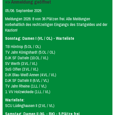
=> Anmeldung geöffnet
05./06. September 2026
Meldungen 2026: 8 von 36 Plätzen frei. Alle Meldungen
vorbehaltlich des rechtzeitigen Eingangs des Startgeldes und der
Kaution!
Sonntag: Damen I (VL / OL) - Warteliste
TB Höntrop (5.OL / OL)
TV Jahn Königshardt (5.OL / OL)
DJK SF Datteln (10.OL / VL)
SV Werth (3.VL / VL)
SuS Olfen (3.VL / VL)
DJK Blau-Weiß Annen (4.VL / VL)
DJK SF Datteln II (6.VL / VL)
TV Jahn Rheine (1.LL / VL)
1. VV Holzwickede (1.LL / VL)
Warteliste:
SCU Lüdinghausen II (2.VL / VL)
Samstag: Damen II (KL - BK) - 5 Plätze frei