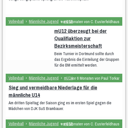
Stadtliga Mixed
Mixed
Erfolge
Volleyball
›
Männliche Jugend
›
mU12
vor 6 Monaten von C. Eusterfeldhaus
Frauen
weibliche Jugend
Männer
mU12 überzeugt bei der
männliche Jugend
Mixed
Qualifiaktion zur
History
Bezirksmeisterschaft
Beim Turnier in Dortmund sollte durch
Damen 4
Damen 5
Quereinsteiger
das Ergebnis die Einteilung der Gruppen
für die BM ermittelt werden.
Stadtliga Herren
mU20 (PSV)
mU18
mU15
mixU14
mU12
wU15
Volleyball
›
Männliche Jugend
›
mU14
vor 6 Monaten von Paul Torkar
Sieg und vermeidbare Niederlage für die
Tischtennis
Sportabzeichen
männliche U14
Am dritten Spieltag der Saison ging es im ersten Spiel gegen die
Mädchen von DJK SuS Brambauer.
Volleyball
›
Männliche Jugend
›
mU13
vor 6 Monaten von C. Eusterfeldhaus