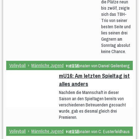
Jugendliche
die Plätze neun
Männer und Frauen
bis zwölf, zeigte
sich das TBH-
Frauengymnastik
Männergruppe
Trio von seiner
Er & Sie
Frauengymnastik Gr. 02
Frauengymanstik Gr. 14
besten Seite und
Fit und Gesund
lies seinen drei
Gegnern am
Aerobic
Bodyforming
Fit after work
Fit Mix
Fitness-Mix
Sonntag absolut
Gymnastik im Sitzen
Hocker-Gymnastik
Wasser-Gymnastik
keine Chance.
Yogilates
Gesundheitssport
Volleyball
›
Männliche Jugend
›
mU16
vor 3 Monaten von Daniel Geilenberg
Aktiv 50plus
Fit 60plus
Rücken-Fitness
mU16: Am letzten Spieltag ist
Volleyball
alles anders
Turniere
Nachdem die Mannschaft in dieser
Saison an den Spieltagen bereits von
Norbert-Beil-Turnier
verschiedenen Betreuenden gecoacht
wurde, gab es diesmal gleich drei
Anmeldung geöffnet
Premieren.
Sporthalle & Anreise
News
Volleyball
›
Männliche Jugend
›
mU12
vor 3 Monaten von C. Eusterfeldhaus