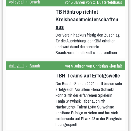
Volleyball
›
Beach
vor 5 Jahren von C. Eusterfeldhaus
wU12
TB Höntrop richtet
Männer
Kreisbeachmeisterschaften
Männer 1
Männer 2
Männer 3
aus
Männliche Jugend
Der Verein hat kurzfristig den Zuschlag
für die Ausrichtung der KBM erhalten
mU20
mU16
mU14
mU13
mU12
und wird damit die sanierte
Beachzentrale offiziell wiedereröffnen.
Beach
Hobby
Stadtliga Mixed
Mixed
Volleyball
›
Beach
vor 5 Jahren von Christian Klomfaß
Erfolge
TBH-Teams auf Erfolgswelle
Die Beach-Saison 2021 läuft bisher sehr
Frauen
weibliche Jugend
Männer
erfolgreich. Vor allem Elena Schmitz
männliche Jugend
Mixed
konnte mit der erfahrenen Spielerin
Tanja Stawinski, aber auch mit
History
Nachwuchs-Talent Lotta Surwehme
achtbare Erfolge erzielen und hat sich
Damen 4
Damen 5
Quereinsteiger
mittlerweile auf PLatz 43 in der Rangliste
Stadtliga Herren
mU20 (PSV)
mU18
hochgespielt.