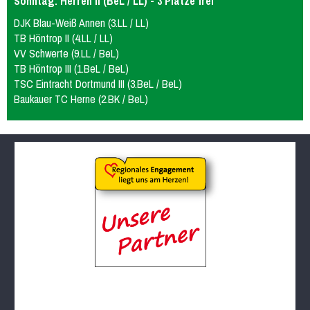
Sonntag: Herren II (BeL / LL) - 3 Plätze frei
DJK Blau-Weiß Annen (3.LL / LL)
TB Höntrop II (4.LL / LL)
VV Schwerte (9.LL / BeL)
TB Höntrop III (1.BeL / BeL)
TSC Eintracht Dortmund III (3.BeL / BeL)
Baukauer TC Herne (2.BK / BeL)