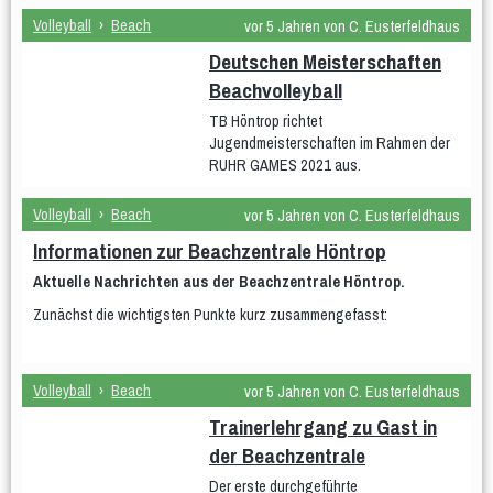
mU15
mixU14
mU12
wU15
Volleyball
›
Beach
vor 5 Jahren von C. Eusterfeldhaus
Tischtennis
Sportabzeichen
Deutschen Meisterschaften
Beachvolleyball
TB Höntrop richtet
Jugendmeisterschaften im Rahmen der
RUHR GAMES 2021 aus.
Volleyball
›
Beach
vor 5 Jahren von C. Eusterfeldhaus
Informationen zur Beachzentrale Höntrop
Aktuelle Nachrichten aus der Beachzentrale Höntrop.
Zunächst die wichtigsten Punkte kurz zusammengefasst:
Volleyball
›
Beach
vor 5 Jahren von C. Eusterfeldhaus
Trainerlehrgang zu Gast in
der Beachzentrale
Der erste durchgeführte