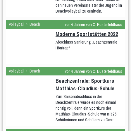
den neuen Vereinsmeister der Jugend im
Teams
Spielplan & Ergebnisse
Beachvolleyball zu ermitteln.
Grußworte
Sporthalle & Anreise
Volleyball
›
Beach
vor 4 Jahren von C. Eusterfeldhaus
Unterstützer
Moderne Sportstätten 2022
WDM U15 (Apr 2022)
Abschluss Sanierung „Beachzentrale
Teams
Spielplan & Ergebnisse
Höntrop“
Grußworte
Sporthalle & Anreise
Unterstützer
Volleyball
›
Beach
vor 4 Jahren von C. Eusterfeldhaus
DM U20 (Jun 2021)
Beachzentrale: Sportkurs
Anfänger
Matthias-Claudius-Schule
Frauen
Zum Saisonabschluss in der
Beachzentrale wurde es noch einmal
Frauen 1
Frauen 2
Frauen 3
richtig voll, denn ein Sportkurs der
Matthias-Claudius-Schule war mit 25
Weibliche Jugend
Schülerinnen und Schülern zu Gast.
wU20
wU18
wU16
wU14
wU13