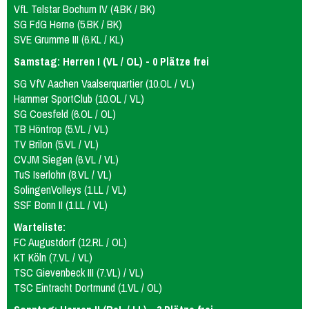
VfL Telstar Bochum IV (4.BK / BK)
SG FdG Herne (5.BK / BK)
SVE Grumme III (6.KL / KL)
Samstag: Herren I (VL / OL) - 0 Plätze frei
SG VfV Aachen Vaalserquartier (10.OL / VL)
Hammer SportClub (10.OL / VL)
SG Coesfeld (6.OL / OL)
TB Höntrop (5.VL / VL)
TV Brilon (5.VL / VL)
CVJM Siegen (6.VL / VL)
TuS Iserlohn (8.VL / VL)
SolingenVolleys (1.LL / VL)
SSF Bonn II (1.LL / VL)
Warteliste:
FC Augustdorf (12.RL / OL)
KT Köln (7.VL / VL)
TSC Gievenbeck III (7.VL) / VL)
TSC Eintracht Dortmund (1.VL / OL)