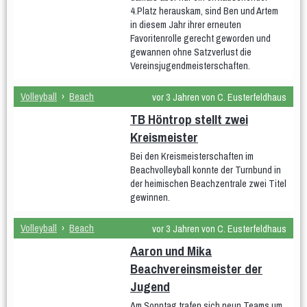
Gymnastik im Sitzen
Hocker-Gymnastik
Wasser-Gymnastik
4.Platz herauskam, sind Ben und Artem
Yogilates
in diesem Jahr ihrer erneuten
Gesundheitssport
Favoritenrolle gerecht geworden und
Aktiv 50plus
Fit 60plus
Rücken-Fitness
gewannen ohne Satzverlust die
Volleyball
Vereinsjugendmeisterschaften.
Turniere
Volleyball
›
Beach
vor 3 Jahren von C. Eusterfeldhaus
Norbert-Beil-Turnier
TB Höntrop stellt zwei
Anmeldung geöffnet
Kreismeister
Bei den Kreismeisterschaften im
Sporthalle & Anreise
News
Beachvolleyball konnte der Turnbund in
WDM U18 (Mär 2024)
der heimischen Beachzentrale zwei Titel
gewinnen.
Teams
WDM-Magazin
WDM auf Twitch
Volleyball
›
Beach
vor 3 Jahren von C. Eusterfeldhaus
Aaron und Mika
Spielplan & Ergebnisse
Grußworte
Beachvereinsmeister der
Sporthalle & Anreise
Unterstützer
Jugend
WDM U21 (Mai 2022)
Am Sonntag trafen sich neun Teams um