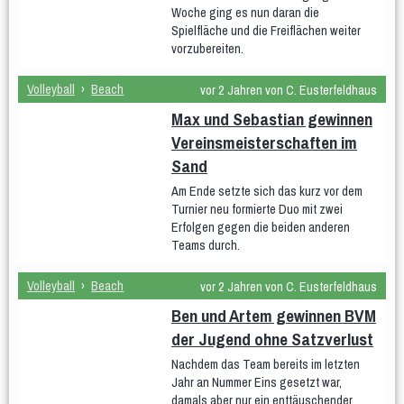
Woche ging es nun daran die
Kinder
Spielfläche und die Freiflächen weiter
Eltern & Kind
vorzubereiten.
- Eltern & Kind Montag
- Eltern & Kind Dienstag
- Eltern & Kind Mittwoch Krabbelgruppe
Volleyball
›
Beach
vor 2 Jahren von C. Eusterfeldhaus
- Eltern & Kind Mittwoch
Kiga-Kids
Max und Sebastian gewinnen
KiGa-Kids Montag 3 bis 6 Jahre
Vereinsmeisterschaften im
Kiga-Kids Dienstag 4 bis 6 Jahre
Sand
Kiga-Kids Mittwoch 3 bis 4 Jahre
Am Ende setzte sich das kurz vor dem
Kiga-Kids Mittwoch 5 bis 6 Jahre
Turnier neu formierte Duo mit zwei
Schüler/innen
Erfolgen gegen die beiden anderen
1.-3. Klasse Dienstag ca. 6 bis 8 Jahre
Teams durch.
4.-6. Klasse Donnerstag ca. 8 bis 12 Jahre
1.-2. Klasse Freitag ca. 6 bis 8 Jahre
Volleyball
›
Beach
vor 2 Jahren von C. Eusterfeldhaus
Jugendliche
Ben und Artem gewinnen BVM
Männer und Frauen
Frauengymnastik
Männergruppe
der Jugend ohne Satzverlust
Frauengymnastik Gr. 02
Frauengymanstik Gr. 14
Er & Sie
Nachdem das Team bereits im letzten
Fit und Gesund
Jahr an Nummer Eins gesetzt war,
Aerobic
Bodyforming
Fit after work
Fit Mix
Fitness-Mix
damals aber nur ein enttäuschender