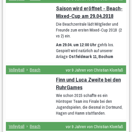
Saison wird eröffnet - Beach-
Mixed-Cup am 29.04.2018
Die Beachzentrale lädt Mitglieder und
Freunde zum ersten Mixed-Cup 2018 (2
vs 2) ein.
Am 29.04. um 12:00 Uhr
geht´s los.
Gespielt wird natürlich auf unserer
Anlage
Ostfeldmark 11, Bochum
Volleyball
›
Beach
vor 9 Jahren von Christian Klomfaß
Finn und Luca Zweite bei den
RuhrGames
Wie schon 2015 schaffte es ein
Höntroper Team ins Finale bei den
Jugendspielen, die diesmal in Dortmund,
Hagen und Hamm stattfanden.
Volleyball
›
Beach
vor 9 Jahren von Christian Klomfaß