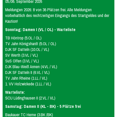
05./06. September 2026
Meldungen 2026: 8 von 36 Plätzen frei. Alle Meldungen
vorbehaltlich des rechtzeitigen Eingangs des Startgeldes und der
Kaution!
Sonntag: Damen I (VL / OL) - Warteliste
TB Höntrop (5.OL / OL)
TV Jahn Königshardt (5.OL / OL)
DJK SF Datteln (10.OL / VL)
SV Werth (3.VL / VL)
SuS Olfen (3.VL / VL)
DJK Blau-Weiß Annen (4.VL / VL)
DJK SF Datteln II (6.VL / VL)
TV Jahn Rheine (1.LL / VL)
1. VV Holzwickede (1.LL / VL)
Warteliste:
SCU Lüdinghausen II (2.VL / VL)
Samstag: Damen II (KL - BK) - 5 Plätze frei
Baukauer TC Herne (3.BK /BK)