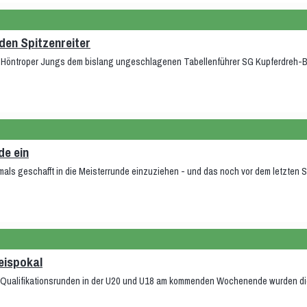
den Spitzenreiter
ie Höntroper Jungs dem bislang ungeschlagenen Tabellenführer SG Kupferdreh-B
de ein
mals geschafft in die Meisterrunde einzuziehen - und das noch vor dem letzten S
eispokal
n Qualifikationsrunden in der U20 und U18 am kommenden Wochenende wurden die