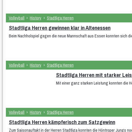
Volleyball
›
History
›
Stadtliga Herren
Stadtliga Herren gewinnen klar in Altenessen
Beim Nachholspiel gegen die neue Mannschaft aus Essen konnten sich die 
Volleyball
›
History
›
Stadtliga Herren
Stadtliga Herren mit starker Lei
Mit einer ganz starken Leistung konnten die 
Volleyball
›
History
›
Stadtliga Herren
Stadtliga Herren kämpferisch zum Satzgewinn
Zum Saisonauftakt in der Herren Stadtliga konnten die Höntroper Jungs noc