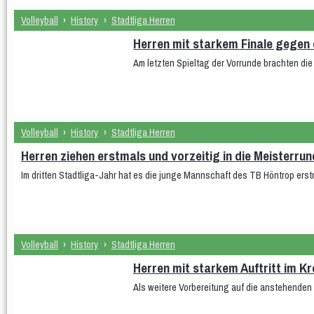
Volleyball
›
History
›
Stadtliga Herren
Herren mit starkem Finale gegen 
Am letzten Spieltag der Vorrunde brachten d
Volleyball
›
History
›
Stadtliga Herren
Herren ziehen erstmals und vorzeitig in die Meisterrun
Im dritten Stadtliga-Jahr hat es die junge Mannschaft des TB Höntrop erst
Volleyball
›
History
›
Stadtliga Herren
Herren mit starkem Auftritt im Kr
Als weitere Vorbereitung auf die anstehende