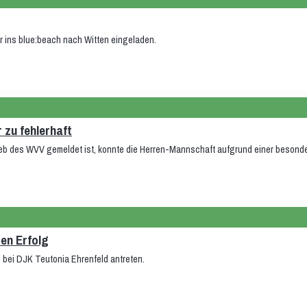
r ins blue:beach nach Witten eingeladen.
 zu fehlerhaft
ieb des WVV gemeldet ist, konnte die Herren-Mannschaft aufgrund einer besonder
ten Erfolg
m bei DJK Teutonia Ehrenfeld antreten.