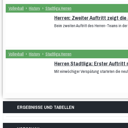
Volleyball
›
History
›
Stadtliga Herren
Herren: Zweiter Auftritt zeigt di
Beim zweiten Auftritt des Herren-Teams in d
Volleyball
›
History
›
Stadtliga Herren
Herren Stadtliga: Erster Auftritt
Mit einwöchiger Verspätung starteten die neu
ERGEBNISSE UND TABELLEN