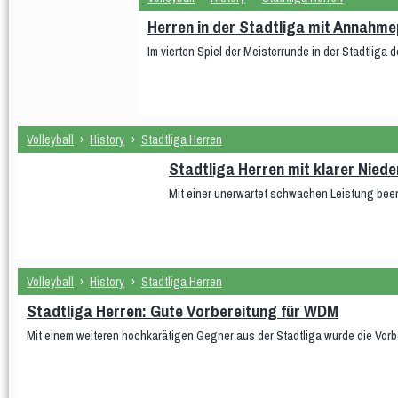
wU15
Herren in der Stadtliga mit Annahm
Im vierten Spiel der Meisterrunde in der Stadtliga d
Volleyball
›
History
›
Stadtliga Herren
Stadtliga Herren mit klarer Nie
Mit einer unerwartet schwachen Leistung bee
Volleyball
›
History
›
Stadtliga Herren
Stadtliga Herren: Gute Vorbereitung für WDM
Mit einem weiteren hochkarätigen Gegner aus der Stadtliga wurde die Vor