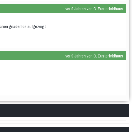
vor 9 Jahren von C. Eusterfeldhaus
ächen gnadenlos aufgezeigt.
vor 9 Jahren von C. Eusterfeldhaus