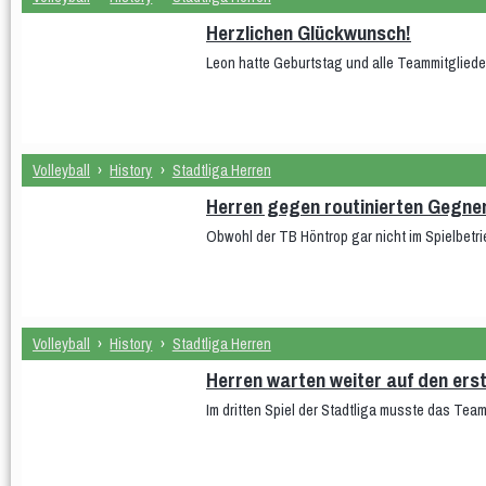
Herzlichen Glückwunsch!
Leon hatte Geburtstag und alle Teammitgliede
Volleyball
›
History
›
Stadtliga Herren
Herren gegen routinierten Gegner
Obwohl der TB Höntrop gar nicht im Spielbetr
Volleyball
›
History
›
Stadtliga Herren
Herren warten weiter auf den ers
Im dritten Spiel der Stadtliga musste das Tea