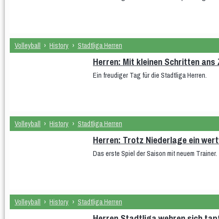
Volleyball
›
History
›
Stadtliga Herren
Herren: Mit kleinen Schritten ans 
Ein freudiger Tag für die Stadtliga Herren.
Volleyball
›
History
›
Stadtliga Herren
Herren: Trotz Niederlage ein wert
Das erste Spiel der Saison mit neuem Trainer
Volleyball
›
History
›
Stadtliga Herren
Herren Stadtliga wehren sich tap