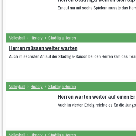
Erneut nur mit sechs Spielern musste das Her
Volleyball
›
History
›
Stadtliga Herren
Herren müssen weiter warten
Auch im sechsten Anlauf der Stadtliga-Saison bei den Herren kam das Team
Volleyball
›
History
›
Stadtliga Herren
Herren warten weiter auf einen Er
Auch im vierten Erfolg reichte es für die Jungs 
Volleyball
›
History
›
Stadtliga Herren