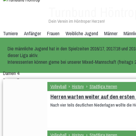
Turnbund Höntro
Dein Verein im Höntroper Herzen!
Turniere
Anfänger
Frauen
Weibliche Jugend
Männer
Männli
Die männliche Jugend hat in den Spielzeiten 2016/17, 2017/18 und 201
dieser Liga aktiv.
Interessenten können gerne bei unserer Mixed-Mannschaft (freitags 2
Damen 4
Damen 5
Volleyball
›
History
›
Stadtliga Herren
Quereinsteiger
Stadtliga Herren
Herren warten weiter auf den ersten 
mU20 (PSV)
Nach vier teils deutlichen Niederlagen wollte die H
mU18
mU15
mixU14
mU12
Volleyball
›
History
›
Stadtliga Herren