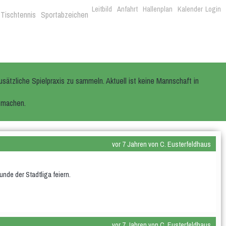
Leitbild
Anfahrt
Hallenplan
Kalender
Login
Tischtennis
Sportabzeichen
sätzliche Spielpraxis zu sammeln. Aktuell ist keine Mannschaft in
itmachen.
vor 7 Jahren von C. Eusterfeldhaus
unde der Stadtliga feiern.
vor 7 Jahren von C. Eusterfeldhaus