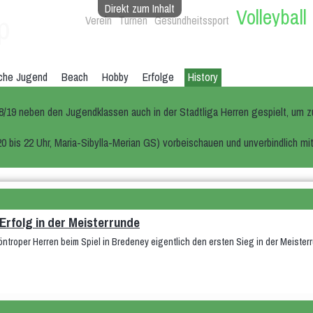
Direkt zum Inhalt
Volleyball
p
Verein
Turnen
Gesundheitssport
che Jugend
Beach
Hobby
Erfolge
History
8/19 neben den Jugendklassen auch in der Stadtliga Herren gespielt, um zu
0 bis 22 Uhr, Maria-Sibylla-Merian GS) vorbeischauen und unverbindlich m
Erfolg in der Meisterrunde
öntroper Herren beim Spiel in Bredeney eigentlich den ersten Sieg in der Meisterr