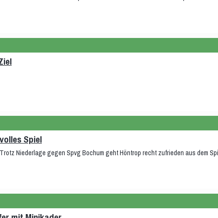
Ziel
volles Spiel
. Trotz Niederlage gegen Spvg Bochum geht Höntrop recht zufrieden aus dem Spi
fer mit Minikader