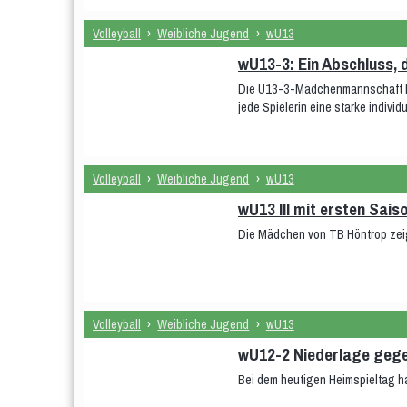
Volleyball
›
Weibliche Jugend
›
wU13
wU13-3: Ein Abschluss, 
Die U13-3-Mädchenmannschaft ko
jede Spielerin eine starke indivi
Volleyball
›
Weibliche Jugend
›
wU13
wU13 III mit ersten Sais
Die Mädchen von TB Höntrop zeig
Volleyball
›
Weibliche Jugend
›
wU13
wU12-2 Niederlage gege
Bei dem heutigen Heimspieltag h