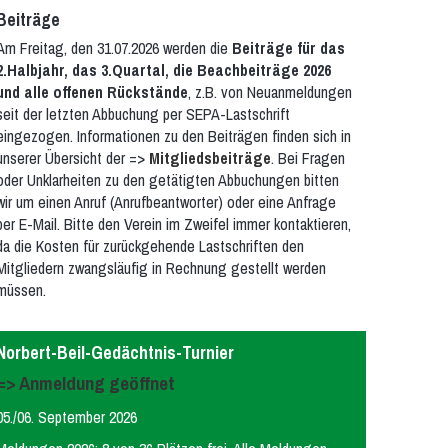
Beiträge
Am Freitag, den 31.07.2026 werden die
Beiträge für das
2.Halbjahr, das 3.Quartal, die Beachbeiträge 2026
und alle offenen Rückstände
, z.B. von Neuanmeldungen
seit der letzten Abbuchung per SEPA-Lastschrift
eingezogen. Informationen zu den Beiträgen finden sich in
unserer Übersicht der =>
Mitgliedsbeiträge
. Bei Fragen
oder Unklarheiten zu den getätigten Abbuchungen bitten
wir um einen Anruf (Anrufbeantworter) oder eine Anfrage
per E-Mail. Bitte den Verein im Zweifel immer kontaktieren,
da die Kosten für zurückgehende Lastschriften den
Mitgliedern zwangsläufig in Rechnung gestellt werden
müssen.
Norbert-Beil-Gedächtnis-Turnier
=> Anmeldung geöffnet
05./06. September 2026