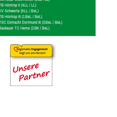
TB Höntrop II (4.LL / LL)
VV Schwerte (9.LL / BeL)
TB Höntrop III (1.BeL / BeL)
TSC Eintracht Dortmund III (3.BeL / BeL)
Baukauer TC Herne (2.BK / BeL)