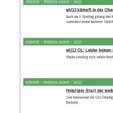
Volleyball
›
Weibliche Jugend
›
wU13
wU13 kämpft in der Ober
Auch am 3. Spieltag gelang den M
zumindest einem weiteren Teilerf
Volleyball
›
Weibliche Jugend
›
wU13
wU13 OL: Leider keine
Starke Leistung trotz zweier Nied
Volleyball
›
Weibliche Jugend
›
wU13
Holpriger Start der wei
Zum Saisonstart der U13-Oberli
Borbeck.