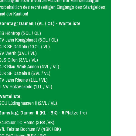
Meldungen 2026: 8 von 36 Plätzen frei. Alle Meldungen
vorbehaltlich des rechtzeitigen Eingangs des Startgeldes
und der Kaution!
Sonntag: Damen I (VL / OL) - Warteliste
TB Höntrop (5.OL / OL)
TV Jahn Königshardt (5.OL / OL)
DJK SF Datteln (10.OL / VL)
SV Werth (3.VL / VL)
SuS Olfen (3.VL / VL)
DJK Blau-Weiß Annen (4.VL / VL)
DJK SF Datteln II (6.VL / VL)
TV Jahn Rheine (1.LL / VL)
1. VV Holzwickede (1.LL / VL)
Warteliste:
SCU Lüdinghausen II (2.VL / VL)
Samstag: Damen II (KL - BK) - 5 Plätze frei
Baukauer TC Herne (3.BK /BK)
VfL Telstar Bochum IV (4.BK / BK)
SG FdG Herne (5.BK / BK)