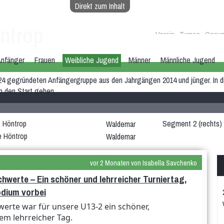
Direkt zum Inhalt
ntrop
Verein
Turnen
Gesun
nfänger
Frauen
Weibliche Jugend
Männer
Männliche Jugend
24 gegründeten Anfängergruppe aus den Jahrgängen 2014 und jünger. In di
an den Start gehen.
e Höntrop
Segment 2 (rechts)
Waldemar
e Höntrop
Waldemar
vor 2 Monaten von Isabella Savchenko
chwerte – Ein schöner und lehrreicher Turniertag,
odium vorbei
hwerte war für unsere U13-2 ein schöner,
lem lehrreicher Tag.