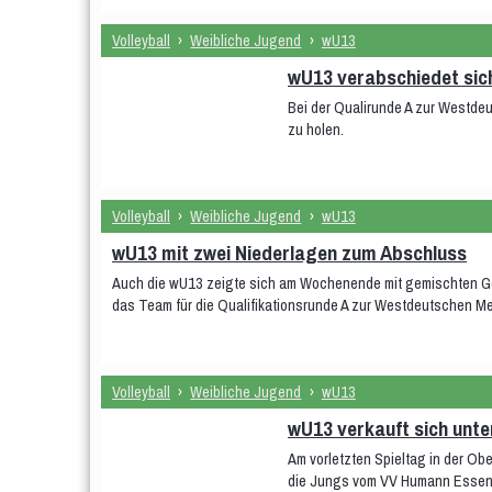
Volleyball
›
Weibliche Jugend
›
wU13
wU13 verabschiedet sic
Bei der Qualirunde A zur Westdeu
zu holen.
Volleyball
›
Weibliche Jugend
›
wU13
wU13 mit zwei Niederlagen zum Abschluss
Auch die wU13 zeigte sich am Wochenende mit gemischten Gef
das Team für die Qualifikationsrunde A zur Westdeutschen Meis
Volleyball
›
Weibliche Jugend
›
wU13
wU13 verkauft sich unte
Am vorletzten Spieltag in der O
die Jungs vom VV Humann Essen