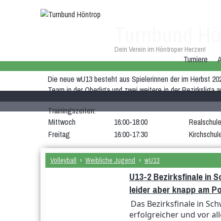
Turnbund Hö
Dein Verein im Höntroper Herzen!
Turniere
A
Die neue wU13 besteht aus Spielerinnen der im Herbst 20
Team in der Oberliga und zwei weitere in der Bezirksliga 
Trainingszeiten:
Mittwoch
16:00-18:00
Realschul
Freitag
16:00-17:30
Kirchschul
Volleyball
›
Weibliche Jugend
›
wU13
U13-2 Bezirksfinale in S
leider aber knapp am P
Das Bezirksfinale in Sc
erfolgreicher und vor al