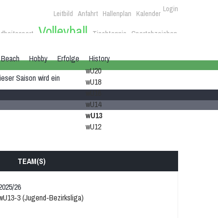
Login
Leitbild
Anfahrt
Hallenplan
Kalender
Volleyball
dheitssport
Tischtennis
Sportabzeichen
Beach
Hobby
Erfolge
History
wU20
eser Saison wird ein
wU18
wU16
wU14
wU13
wU12
TEAM(S)
2025/26
wU13-3 (Jugend-Bezirksliga)