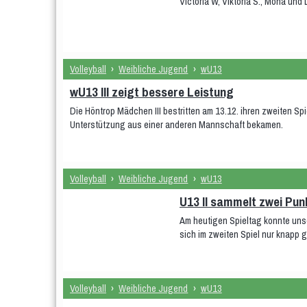
Victoria W, Viktoria S., Mona un
Volleyball
›
Weibliche Jugend
›
wU13
wU13 III zeigt bessere Leistung
Die Höntrop Mädchen III bestritten am 13.12. ihren zweiten Spi
Unterstützung aus einer anderen Mannschaft bekamen.
Volleyball
›
Weibliche Jugend
›
wU13
U13 II sammelt zwei Pun
Am heutigen Spieltag konnte uns
sich im zweiten Spiel nur knapp
Volleyball
›
Weibliche Jugend
›
wU13