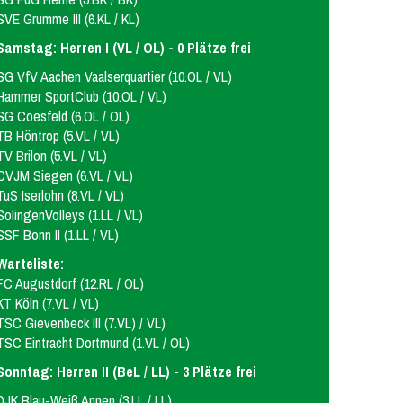
SVE Grumme III (6.KL / KL)
Samstag: Herren I (VL / OL) - 0 Plätze frei
SG VfV Aachen Vaalserquartier (10.OL / VL)
Hammer SportClub (10.OL / VL)
SG Coesfeld (6.OL / OL)
TB Höntrop (5.VL / VL)
TV Brilon (5.VL / VL)
CVJM Siegen (6.VL / VL)
TuS Iserlohn (8.VL / VL)
SolingenVolleys (1.LL / VL)
SSF Bonn II (1.LL / VL)
Warteliste:
FC Augustdorf (12.RL / OL)
KT Köln (7.VL / VL)
TSC Gievenbeck III (7.VL) / VL)
TSC Eintracht Dortmund (1.VL / OL)
Sonntag: Herren II (BeL / LL) - 3 Plätze frei
DJK Blau-Weiß Annen (3.LL / LL)