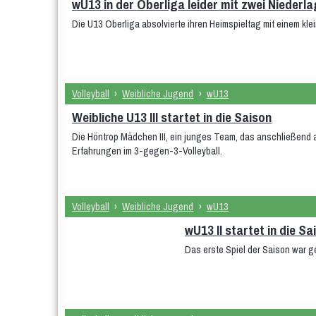
wU13 in der Oberliga leider mit zwei Niederl
Die U13 Oberliga absolvierte ihren Heimspieltag mit einem kle
Volleyball
›
Weibliche Jugend
›
wU13
Weibliche U13 III startet in die Saison
Die Höntrop Mädchen III, ein junges Team, das anschließend 
Erfahrungen im 3-gegen-3-Volleyball.
Volleyball
›
Weibliche Jugend
›
wU13
wU13 II startet in die Sa
Das erste Spiel der Saison war