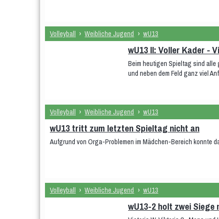
Volleyball
›
Weibliche Jugend
›
wU13
wU13 II: Voller Kader - 
Beim heutigen Spieltag sind alle
und neben dem Feld ganz viel An
Volleyball
›
Weibliche Jugend
›
wU13
wU13 tritt zum letzten Spieltag nicht an
Aufgrund von Orga-Problemen im Mädchen-Bereich konnte das
Volleyball
›
Weibliche Jugend
›
wU13
wU13-2 holt zwei Siege 