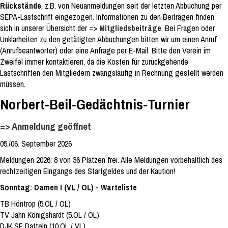
Rückstände
, z.B. von Neuanmeldungen seit der letzten Abbuchung per
SEPA-Lastschrift eingezogen. Informationen zu den Beiträgen finden
sich in unserer Übersicht der =>
Mitgliedsbeiträge
. Bei Fragen oder
Unklarheiten zu den getätigten Abbuchungen bitten wir um einen Anruf
(Anrufbeantworter) oder eine Anfrage per E-Mail. Bitte den Verein im
Zweifel immer kontaktieren, da die Kosten für zurückgehende
Lastschriften den Mitgliedern zwangsläufig in Rechnung gestellt werden
müssen.
Norbert-Beil-Gedächtnis-Turnier
=> Anmeldung geöffnet
05./06. September 2026
Meldungen 2026: 8 von 36 Plätzen frei. Alle Meldungen vorbehaltlich des
rechtzeitigen Eingangs des Startgeldes und der Kaution!
Sonntag: Damen I (VL / OL) - Warteliste
TB Höntrop (5.OL / OL)
TV Jahn Königshardt (5.OL / OL)
DJK SF Datteln (10.OL / VL)