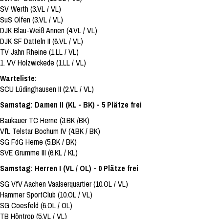
SV Werth (3.VL / VL)
SuS Olfen (3.VL / VL)
DJK Blau-Weiß Annen (4.VL / VL)
DJK SF Datteln II (6.VL / VL)
TV Jahn Rheine (1.LL / VL)
1. VV Holzwickede (1.LL / VL)
Warteliste:
SCU Lüdinghausen II (2.VL / VL)
Samstag: Damen II (KL - BK) - 5 Plätze frei
Baukauer TC Herne (3.BK /BK)
VfL Telstar Bochum IV (4.BK / BK)
SG FdG Herne (5.BK / BK)
SVE Grumme III (6.KL / KL)
Samstag: Herren I (VL / OL) - 0 Plätze frei
SG VfV Aachen Vaalserquartier (10.OL / VL)
Hammer SportClub (10.OL / VL)
SG Coesfeld (6.OL / OL)
TB Höntrop (5.VL / VL)