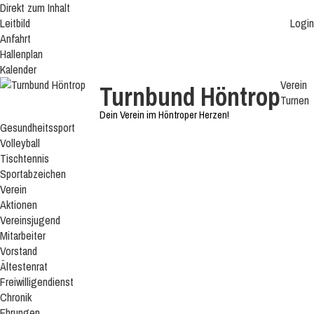
Direkt zum Inhalt
Leitbild
Login
Anfahrt
Hallenplan
Kalender
Verein
Turnbund Höntrop
Turnen
Dein Verein im Höntroper Herzen!
Gesundheitssport
Volleyball
Tischtennis
Sportabzeichen
Verein
Aktionen
Vereinsjugend
Mitarbeiter
Vorstand
Ältestenrat
Freiwilligendienst
Chronik
Ehrungen