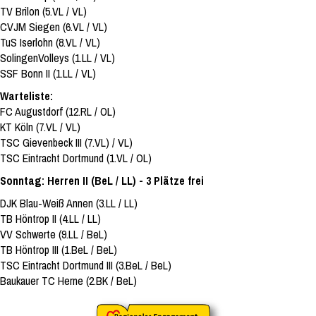
TV Brilon (5.VL / VL)
CVJM Siegen (6.VL / VL)
TuS Iserlohn (8.VL / VL)
SolingenVolleys (1.LL / VL)
SSF Bonn II (1.LL / VL)
Warteliste:
FC Augustdorf (12.RL / OL)
KT Köln (7.VL / VL)
TSC Gievenbeck III (7.VL) / VL)
TSC Eintracht Dortmund (1.VL / OL)
Sonntag: Herren II (BeL / LL) - 3 Plätze frei
DJK Blau-Weiß Annen (3.LL / LL)
TB Höntrop II (4.LL / LL)
VV Schwerte (9.LL / BeL)
TB Höntrop III (1.BeL / BeL)
TSC Eintracht Dortmund III (3.BeL / BeL)
Baukauer TC Herne (2.BK / BeL)