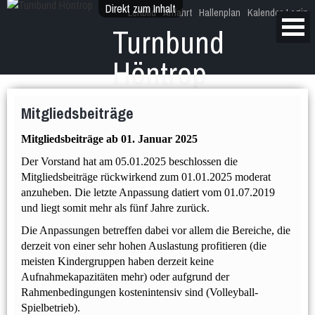
Direkt zum Inhalt
Leitbild
Anfahrt
Hallenplan
Kalender
Login
Turnbund
Höntrop
Dein Verein im Höntroper Herzen!
Mitgliedsbeiträge
Mitgliedsbeiträge ab 01. Januar 2025
Der Vorstand hat am 05.01.2025 beschlossen die
Mitgliedsbeiträge rückwirkend zum 01.01.2025 moderat
anzuheben. Die letzte Anpassung datiert vom 01.07.2019
und liegt somit mehr als fünf Jahre zurück.
Die Anpassungen betreffen dabei vor allem die Bereiche, die
derzeit von einer sehr hohen Auslastung profitieren (die
meisten Kindergruppen haben derzeit keine
Aufnahmekapazitäten mehr) oder aufgrund der
Rahmenbedingungen kostenintensiv sind (Volleyball-
Spielbetrieb).