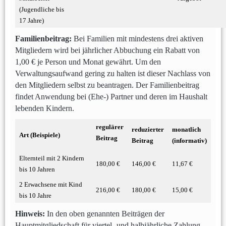
(Jugendliche bis
17 Jahre)
Familienbeitrag:
Bei Familien mit mindestens drei aktiven
Mitgliedern wird bei jährlicher Abbuchung ein Rabatt von
1,00 € je Person und Monat gewährt. Um den
Verwaltungsaufwand gering zu halten ist dieser Nachlass von
den Mitgliedern selbst zu beantragen. Der Familienbeitrag
findet Anwendung bei (Ehe-) Partner und deren im Haushalt
lebenden Kindern.
regulärer
reduzierter
monatlich
Art (Beispiele)
Beitrag
Beitrag
(informativ)
Elternteil mit 2 Kindern
180,00 €
146,00 €
11,67 €
bis 10 Jahren
2 Erwachsene mit Kind
216,00 €
180,00 €
15,00 €
bis 10 Jahre
Hinweis:
In den oben genannten Beiträgen der
Hauptmitgliedschaft für viertel- und halbjährliche Zahlung