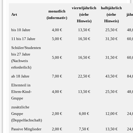
vierteljährlich
halbjährlich
monatlich
Art
(siehe
(siehe
jäh
(informativ)
Hinweis)
Hinweis)
bis 10 Jahre
4,00 €
13,50 €
25,50 €
48,
11 bis 17 Jahre
5,00 €
16,50 €
31,50 €
60,
Schüler/Studenten
bis 27 Jahre
5,00 €
16,50 €
31,50 €
60,
(Nachweis
erforderlich)
ab 18 Jahre
7,00 €
22,50 €
43,50 €
84,
Elternteil in
Eltern-Kind-
4,00 €
13,50 €
25,50 €
48,
Gruppe
zusätzliche
Gruppe
2,00 €
6,00 €
12,00 €
24,
(Doppelfachschaft)
Passive Mitglieder
2,00 €
7,50 €
13,50 €
24,