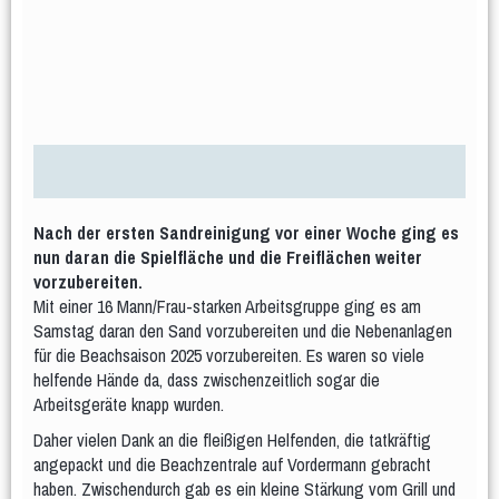
Gymnastik im Sitzen
Hocker-Gymnastik
Wasser-Gymnastik
Yogilates
Gesundheitssport
Aktiv 50plus
Fit 60plus
Rücken-Fitness
Volleyball
Turniere
Norbert-Beil-Turnier
Anmeldung geöffnet
Nach der ersten Sandreinigung vor einer Woche ging es
nun daran die Spielfläche und die Freiflächen weiter
Sporthalle & Anreise
News
vorzubereiten.
WDM U18 (Mär 2024)
Mit einer 16 Mann/Frau-starken Arbeitsgruppe ging es am
Samstag daran den Sand vorzubereiten und die Nebenanlagen
Teams
WDM-Magazin
für die Beachsaison 2025 vorzubereiten. Es waren so viele
WDM auf Twitch
helfende Hände da, dass zwischenzeitlich sogar die
Arbeitsgeräte knapp wurden.
Spielplan & Ergebnisse
Grußworte
Daher vielen Dank an die fleißigen Helfenden, die tatkräftig
Sporthalle & Anreise
Unterstützer
angepackt und die Beachzentrale auf Vordermann gebracht
WDM U21 (Mai 2022)
haben. Zwischendurch gab es ein kleine Stärkung vom Grill und