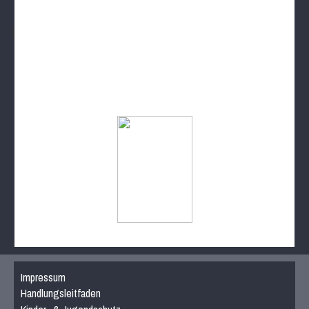
mU15
mixU14
mU12
wU15
Tischtennis
Sportabzeichen
Impressum
Handlungsleitfaden