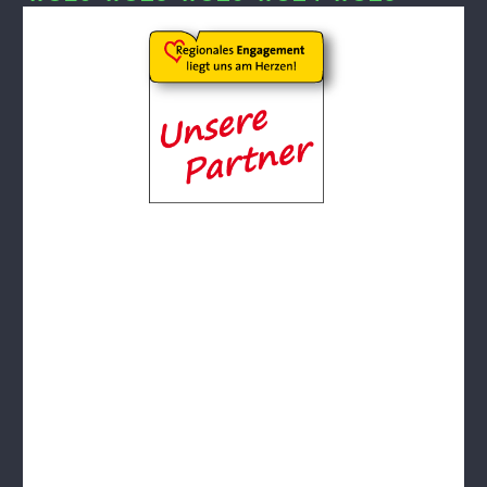
wU12
Männer
Männer 1
Männer 2
Männer 3
Männliche Jugend
mU20
mU16
mU14
mU13
mU12
Beach
Hobby
Stadtliga Mixed
Mixed
Erfolge
Frauen
weibliche Jugend
Männer
männliche Jugend
Mixed
History
Damen 4
Damen 5
Quereinsteiger
Stadtliga Herren
mU20 (PSV)
mU18