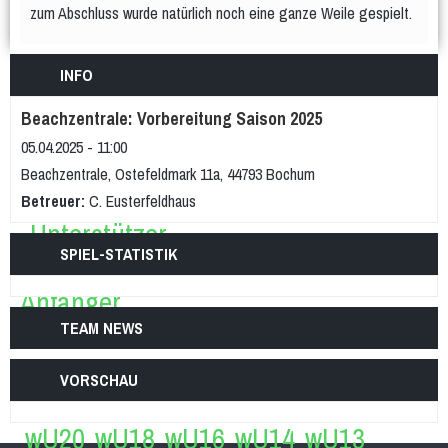
zum Abschluss wurde natürlich noch eine ganze Weile gespielt.
Teams
Spielplan & Ergebnisse
Grußworte
Sporthalle & Anreise
INFO
Unterstützer
Beachzentrale: Vorbereitung Saison 2025
WDM U15 (Apr 2022)
05.04.2025 - 11:00
Teams
Spielplan & Ergebnisse
Beachzentrale, Ostefeldmark 11a, 44793 Bochum
Grußworte
Sporthalle & Anreise
Betreuer:
C. Eusterfeldhaus
Unterstützer
SPIEL-STATISTIK
DM U20 (Jun 2021)
Anfänger
Frauen
TEAM NEWS
Frauen 1
Frauen 2
Frauen 3
VORSCHAU
Weibliche Jugend
wU20
wU18
wU16
wU14
wU13