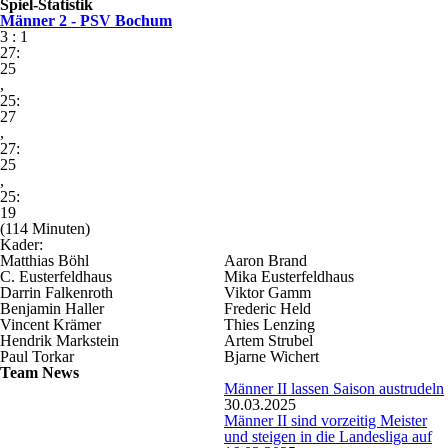
Spiel-Statistik
Männer 2 - PSV Bochum
3 : 1
27:
25
,
25:
27
,
27:
25
,
25:
19
(114 Minuten)
Kader:
Matthias Böhl
Aaron Brand
C. Eusterfeldhaus
Mika Eusterfeldhaus
Darrin Falkenroth
Viktor Gamm
Benjamin Haller
Frederic Held
Vincent Krämer
Thies Lenzing
Hendrik Markstein
Artem Strubel
Paul Torkar
Bjarne Wichert
Team News
Männer II lassen Saison austrudeln
30.03.2025
Männer II sind vorzeitig Meister
und steigen in die Landesliga auf