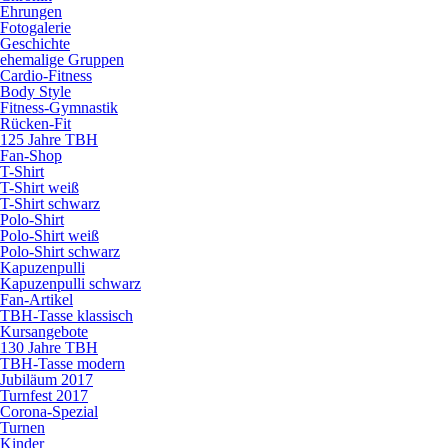
Ehrungen
Fotogalerie
Geschichte
ehemalige Gruppen
Cardio-Fitness
Body Style
Fitness-Gymnastik
Rücken-Fit
125 Jahre TBH
Fan-Shop
T-Shirt
T-Shirt weiß
T-Shirt schwarz
Polo-Shirt
Polo-Shirt weiß
Polo-Shirt schwarz
Kapuzenpulli
Kapuzenpulli schwarz
Fan-Artikel
TBH-Tasse klassisch
Kursangebote
130 Jahre TBH
TBH-Tasse modern
Jubiläum 2017
Turnfest 2017
Corona-Spezial
Turnen
Kinder