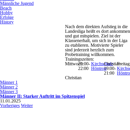
Männliche Jugend
Beach
Hobby
Erfolge
History
Nach dem direkten Aufstieg in die
Landesliga heißt es dort ankommen
und gut mitspielen. Ziel ist der
Klassenerhalt, um sich in der Liga
zu etablieren. Motivierte Spieler
sind jederzeit herzlich zum
Probetraining willkommen.
Trainingszeiten:
Mittwoch
20:00-
Kirchschule
Christian
Freitag
22:00
Höntrop
19:00-
Kirchs
21:00
Höntr
Christian
Männer 1
Männer 2
Männer 3
Männer II: Starker Auftritt im Spitzenspiel
11.01.2025
Vorheriges
Weiter