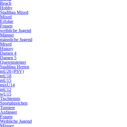
Beach
Hobby
Stadtliga Mixed
Mixed
Erfolge
Frauen
weibliche Jugend
Männer
männliche Jugend
Mixed
History
Damen 4
Damen 5
Quereinsteiger
Stadtliga Herren
mU20 (PSV)
mU18
mU15
mixU14
mU12
wU15
Tischtennis
Sportabzeichen
Turniere
Anfänger
Frauen
Weibliche Jugend
Männer