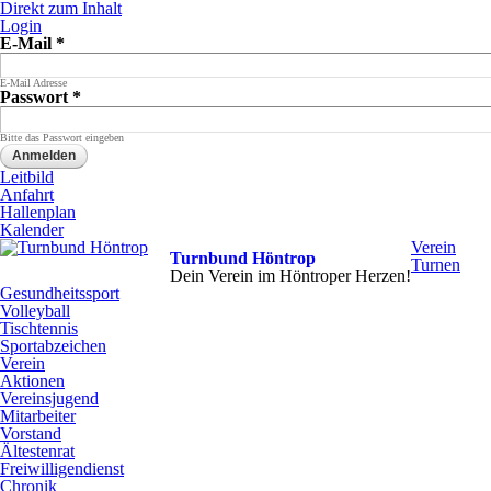
Direkt zum Inhalt
Login
E-Mail
*
E-Mail Adresse
Passwort
*
Bitte das Passwort eingeben
Leitbild
Anfahrt
Hallenplan
Kalender
Verein
Turnbund Höntrop
Turnen
Dein Verein im Höntroper Herzen!
Gesundheitssport
Volleyball
Tischtennis
Sportabzeichen
Verein
Aktionen
Vereinsjugend
Mitarbeiter
Vorstand
Ältestenrat
Freiwilligendienst
Chronik