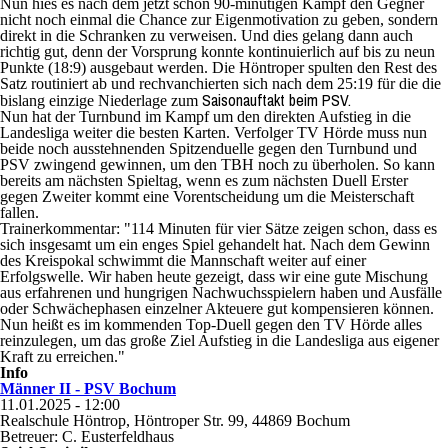
Nun hies es nach dem jetzt schon 90-minütigen Kampf den Gegner
nicht noch einmal die Chance zur Eigenmotivation zu geben, sondern
direkt in die Schranken zu verweisen. Und dies gelang dann auch
richtig gut, denn der Vorsprung konnte kontinuierlich auf bis zu neun
Punkte (18:9) ausgebaut werden. Die Höntroper spulten den Rest des
Satz routiniert ab und rechvanchierten sich nach dem 25:19 für die die
Saisonauftakt beim PSV.
bislang einzige Niederlage zum
Nun hat der Turnbund im Kampf um den direkten Aufstieg in die
Landesliga weiter die besten Karten. Verfolger TV Hörde muss nun
beide noch ausstehnenden Spitzenduelle gegen den Turnbund und
PSV zwingend gewinnen, um den TBH noch zu überholen. So kann
bereits am nächsten Spieltag, wenn es zum nächsten Duell Erster
gegen Zweiter kommt eine Vorentscheidung um die Meisterschaft
fallen.
Trainerkommentar: "114 Minuten für vier Sätze zeigen schon, dass es
sich insgesamt um ein enges Spiel gehandelt hat. Nach dem Gewinn
des Kreispokal schwimmt die Mannschaft weiter auf einer
Erfolgswelle. Wir haben heute gezeigt, dass wir eine gute Mischung
aus erfahrenen und hungrigen Nachwuchsspielern haben und Ausfälle
oder Schwächephasen einzelner Akteuere gut kompensieren können.
Nun heißt es im kommenden Top-Duell gegen den TV Hörde alles
reinzulegen, um das große Ziel Aufstieg in die Landesliga aus eigener
Kraft zu erreichen."
Info
Männer II - PSV Bochum
11.01.2025 - 12:00
Realschule Höntrop, Höntroper Str. 99, 44869 Bochum
Betreuer:
C. Eusterfeldhaus