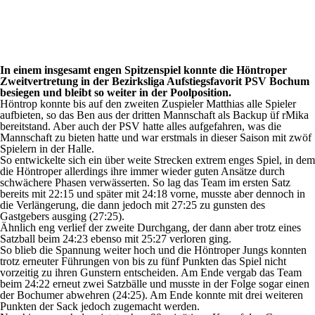
In einem insgesamt engen Spitzenspiel konnte die Höntroper
Zweitvertretung in der Bezirksliga Aufstiegsfavorit PSV Bochum
besiegen und bleibt so weiter in der Poolposition.
Höntrop konnte bis auf den zweiten Zuspieler Matthias alle Spieler
aufbieten, so das Ben aus der dritten Mannschaft als Backup üf rMika
bereitstand. Aber auch der PSV hatte alles aufgefahren, was die
Mannschaft zu bieten hatte und war erstmals in dieser Saison mit zwöf
Spielern in der Halle.
So entwickelte sich ein über weite Strecken extrem enges Spiel, in dem
die Höntroper allerdings ihre immer wieder guten Ansätze durch
schwächere Phasen verwässerten. So lag das Team im ersten Satz
bereits mit 22:15 und später mit 24:18 vorne, musste aber dennoch in
die Verlängerung, die dann jedoch mit 27:25 zu gunsten des
Gastgebers ausging (27:25).
Ähnlich eng verlief der zweite Durchgang, der dann aber trotz eines
Satzball beim 24:23 ebenso mit 25:27 verloren ging.
So blieb die Spannung weiter hoch und die Höntroper Jungs konnten
trotz erneuter Führungen von bis zu fünf Punkten das Spiel nicht
vorzeitig zu ihren Gunstern entscheiden. Am Ende vergab das Team
beim 24:22 erneut zwei Satzbälle und musste in der Folge sogar einen
der Bochumer abwehren (24:25). Am Ende konnte mit drei weiteren
Punkten der Sack jedoch zugemacht werden.