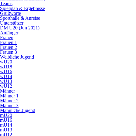
Teams
Spielplan & Ergebnisse
Grußworte
Sporthalle & Anreise
Unterstützer
DM U20 (Jun 2021)
Anfänger
Frauen
Frauen 1
Frauen 2
Frauen 3
Weibliche Jugend
wU20
wU18
wU16
wU14
wU13
wU12
Männer
Männer 1
Männer 2
Männer 3
Männliche Jugend
mU20
mU16
mU14
mU13
mU12