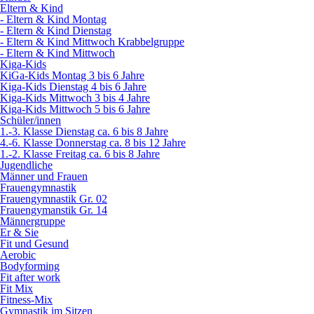
Eltern & Kind
- Eltern & Kind Montag
- Eltern & Kind Dienstag
- Eltern & Kind Mittwoch Krabbelgruppe
- Eltern & Kind Mittwoch
Kiga-Kids
KiGa-Kids Montag 3 bis 6 Jahre
Kiga-Kids Dienstag 4 bis 6 Jahre
Kiga-Kids Mittwoch 3 bis 4 Jahre
Kiga-Kids Mittwoch 5 bis 6 Jahre
Schüler/innen
1.-3. Klasse Dienstag ca. 6 bis 8 Jahre
4.-6. Klasse Donnerstag ca. 8 bis 12 Jahre
1.-2. Klasse Freitag ca. 6 bis 8 Jahre
Jugendliche
Männer und Frauen
Frauengymnastik
Frauengymnastik Gr. 02
Frauengymanstik Gr. 14
Männergruppe
Er & Sie
Fit und Gesund
Aerobic
Bodyforming
Fit after work
Fit Mix
Fitness-Mix
Gymnastik im Sitzen