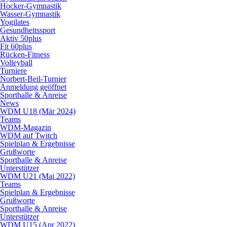
Hocker-Gymnastik
Wasser-Gymnastik
Yogilates
Gesundheitssport
Aktiv 50plus
Fit 60plus
Rücken-Fitness
Volleyball
Turniere
Norbert-Beil-Turnier
Anmeldung geöffnet
Sporthalle & Anreise
News
WDM U18 (Mär 2024)
Teams
WDM-Magazin
WDM auf Twitch
Spielplan & Ergebnisse
Grußworte
Sporthalle & Anreise
Unterstützer
WDM U21 (Mai 2022)
Teams
Spielplan & Ergebnisse
Grußworte
Sporthalle & Anreise
Unterstützer
WDM U15 (Apr 2022)