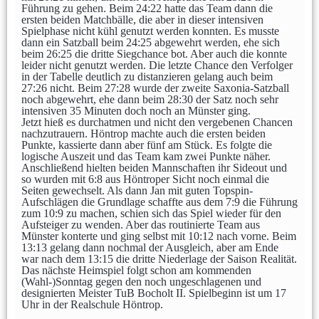
Führung zu gehen. Beim 24:22 hatte das Team dann die
ersten beiden Matchbälle, die aber in dieser intensiven
Spielphase nicht kühl genutzt werden konnten. Es musste
dann ein Satzball beim 24:25 abgewehrt werden, ehe sich
beim 26:25 die dritte Siegchance bot. Aber auch die konnte
leider nicht genutzt werden. Die letzte Chance den Verfolger
in der Tabelle deutlich zu distanzieren gelang auch beim
27:26 nicht. Beim 27:28 wurde der zweite Saxonia-Satzball
noch abgewehrt, ehe dann beim 28:30 der Satz noch sehr
intensiven 35 Minuten doch noch an Münster ging.
Jetzt hieß es durchatmen und nicht den vergebenen Chancen
nachzutrauern. Höntrop machte auch die ersten beiden
Punkte, kassierte dann aber fünf am Stück. Es folgte die
logische Auszeit und das Team kam zwei Punkte näher.
Anschließend hielten beiden Mannschaften ihr Sideout und
so wurden mit 6:8 aus Höntroper Sicht noch einmal die
Seiten gewechselt. Als dann Jan mit guten Topspin-
Aufschlägen die Grundlage schaffte aus dem 7:9 die Führung
zum 10:9 zu machen, schien sich das Spiel wieder für den
Aufsteiger zu wenden. Aber das routinierte Team aus
Münster konterte und ging selbst mit 10:12 nach vorne. Beim
13:13 gelang dann nochmal der Ausgleich, aber am Ende
war nach dem 13:15 die dritte Niederlage der Saison Realität.
Das nächste Heimspiel folgt schon am kommenden
(Wahl-)Sonntag gegen den noch ungeschlagenen und
designierten Meister TuB Bocholt II. Spielbeginn ist um 17
Uhr in der Realschule Höntrop.