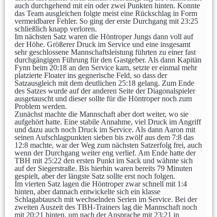
auch durchgehend mit ein oder zwei Punkten hinten. Konnte
Beach
Hobby
das Team ausgleichen folgte meist eine Rückschlag in Form
vermeidbarer Fehler. So ging der erste Durchgang mit 23:25
Stadtliga Mixed
Mixed
schließlich knapp verloren.
Im nächsten Satz waren die Höntroper Jungs dann voll auf
Erfolge
der Höhe. Größerer Druck im Service und eine insgesamt
sehr geschlossene Mannschaftsleistung führten zu einer fast
durchgängigen Führung für den Gastgeber. Als dann Kapitän
Frauen
weibliche Jugend
Männer
Fynn beim 20:18 an den Service kam, setzte er einmal mehr
platzierte Floater ins gegnerische Feld, so dass der
männliche Jugend
Mixed
Satzausgleich mit dem deutlichen 25:18 gelang. Zum Ende
des Satzes wurde auf der anderen Seite der Diagonalspieler
History
ausgetauscht und dieser sollte für die Höntroper noch zum
Problem werden.
Damen 4
Damen 5
Zunächst machte die Mannschaft aber dort weiter, wo sie
aufgehört hatte. Eine stabile Annahme, viel Druck im Angriff
Quereinsteiger
Stadtliga Herren
und dazu auch noch Druck im Service. Als dann Aaron mit
seinen Aufschlagpunkten sieben bis zwölf aus dem 7:8 das
mU20 (PSV)
mU18
mU15
12:8 machte, war der Weg zum nächsten Satzerfolg frei, auch
wenn der Durchgang weiter eng verlief. Am Ende hatte der
mixU14
mU12
wU15
TBH mit 25:22 den ersten Punkt im Sack und wähnte sich
auf der Siegerstraße. Bis hierhin waren bereits 79 Minuten
Tischtennis
Sportabzeichen
gespielt, aber der längste Satz sollte erst noch folgen.
Im vierten Satz lagen die Höntroper zwar schnell mit 1:4
hinten, aber dannach entwickelte sich ein klasse
Schlagabtausch mit wechselnden Serien im Service. Bei der
zweiten Auszeit des TBH-Trainers lag die Mannschaft noch
mit 20:21 hinten, um nach der Ansprache mit 23:21 in