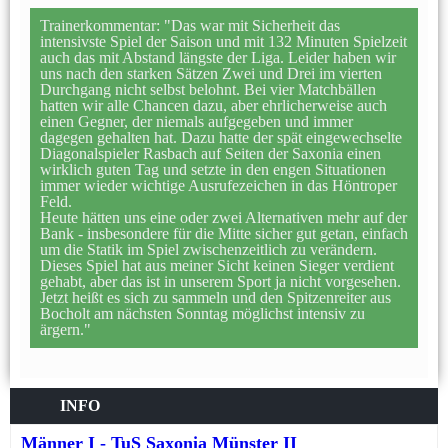
Trainerkommentar: "Das war mit Sicherheit das
intensivste Spiel der Saison und mit 132 Minuten Spielzeit
auch das mit Abstand längste der Liga. Leider haben wir
uns nach den starken Sätzen Zwei und Drei im vierten
Durchgang nicht selbst belohnt. Bei vier Matchbällen
hatten wir alle Chancen dazu, aber ehrlicherweise auch
einen Gegner, der niemals aufgegeben und immer
dagegen gehalten hat. Dazu hatte der spät eingewechselte
Diagonalspieler Rasbach auf Seiten der Saxonia einen
wirklich guten Tag und setzte in den engen Situationen
immer wieder wichtige Ausrufezeichen in das Höntroper
Feld.
Heute hätten uns eine oder zwei Alternativen mehr auf der
Bank - insbesondere für die Mitte sicher gut getan, einfach
um die Statik im Spiel zwischenzeitlich zu verändern.
Dieses Spiel hat aus meiner Sicht keinen Sieger verdient
gehabt, aber das ist in unserem Sport ja nicht vorgesehen.
Jetzt heißt es sich zu sammeln und den Spitzenreiter aus
Bocholt am nächsten Sonntag möglichst intensiv zu
ärgern."
INFO
Männer I - TuS Saxonia Münster II