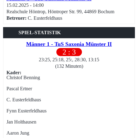
15.02.2025 - 14:00
Realschule Höntrop, Höntroper Str. 99, 44869 Bochum
Betreuer:
C. Eusterfeldhaus
SPIEL-STATISTIK
Männer 1 - TuS Saxonia Münster II
2 : 3
23:
25
,
25:
18
,
25:
,
28:
30
,
13:
15
(132 Minuten)
Kader:
Christof Benning
Pascal Ertner
C. Eusterfeldhaus
Fynn Eusterfeldhaus
Jan Holthausen
Aaron Jung