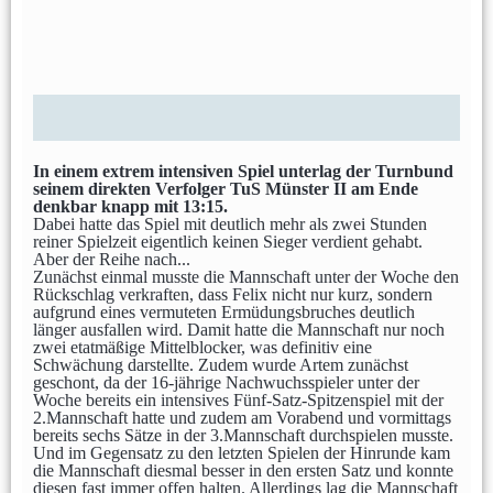
Grußworte
Sporthalle & Anreise
Unterstützer
DM U20 (Jun 2021)
Anfänger
Frauen
In einem extrem intensiven Spiel unterlag der Turnbund
Frauen 1
Frauen 2
Frauen 3
seinem direkten Verfolger TuS Münster II am Ende
denkbar knapp mit 13:15.
Weibliche Jugend
Dabei hatte das Spiel mit deutlich mehr als zwei Stunden
reiner Spielzeit eigentlich keinen Sieger verdient gehabt.
wU20
wU18
wU16
wU14
wU13
Aber der Reihe nach...
Zunächst einmal musste die Mannschaft unter der Woche den
wU12
Rückschlag verkraften, dass Felix nicht nur kurz, sondern
aufgrund eines vermuteten Ermüdungsbruches deutlich
länger ausfallen wird. Damit hatte die Mannschaft nur noch
Männer
zwei etatmäßige Mittelblocker, was definitiv eine
Schwächung darstellte. Zudem wurde Artem zunächst
Männer 1
Männer 2
Männer 3
geschont, da der 16-jährige Nachwuchsspieler unter der
Woche bereits ein intensives Fünf-Satz-Spitzenspiel mit der
Männliche Jugend
2.Mannschaft hatte und zudem am Vorabend und vormittags
bereits sechs Sätze in der 3.Mannschaft durchspielen musste.
mU20
mU16
mU14
mU13
Und im Gegensatz zu den letzten Spielen der Hinrunde kam
die Mannschaft diesmal besser in den ersten Satz und konnte
mU12
diesen fast immer offen halten. Allerdings lag die Mannschaft